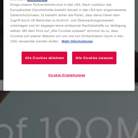
Einige unserer Partnerdienste sind in den USA. Nach Judikatur des
Europäischen Gerichtshofes besteht derzeit in den USA kein angemessenes
Datenschutzniveau. Es besteht daher das Risiko, dass deine Daten dem
Zugriff durch US-Behörden zu Kontroll- und Überwachungszwecken
unterliegen und dir dagegen keine wirksamen Rechtsbehelfe zur Verfügung
stehen. Mit dem Klick auf „Alle Cookies zulassen“ stimmst du zu, dass
Cookies auf unserer Website von uns und von Drittanbietern (auch in den
USA) verwendet werden dürfen.
Mehr Informationen
Alle Cookies ablehnen
Alle Cookies zulassen
Cookie-Einstellungen
eSIM
Blog
Beste eSIM für Reisen nach Kroatien