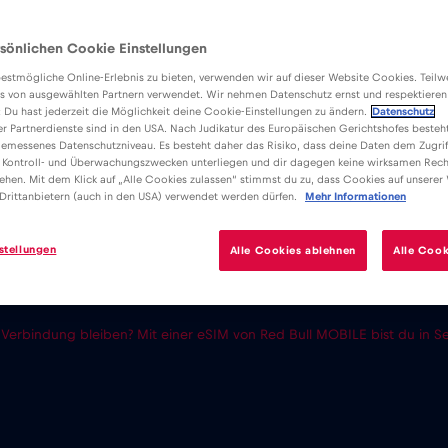
sönlichen Cookie Einstellungen
estmögliche Online-Erlebnis zu bieten, verwenden wir auf dieser Website Cookies. Teil
s von ausgewählten Partnern verwendet. Wir nehmen Datenschutz ernst und respektieren
: Du hast jederzeit die Möglichkeit deine Cookie-Einstellungen zu ändern.
Datenschutz
er Partnerdienste sind in den USA. Nach Judikatur des Europäischen Gerichtshofes besteht
emessenes Datenschutzniveau. Es besteht daher das Risiko, dass deine Daten dem Zugrif
 Kontroll- und Überwachungszwecken unterliegen und dir dagegen keine wirksamen Rech
ehen. Mit dem Klick auf „Alle Cookies zulassen“ stimmst du zu, dass Cookies auf unserer
Drittanbietern (auch in den USA) verwendet werden dürfen.
Mehr Informationen
stellungen
Alle Cookies ablehnen
Alle Cook
in Verbindung bleiben? Mit einer eSIM von Red Bull MOBILE bist du in