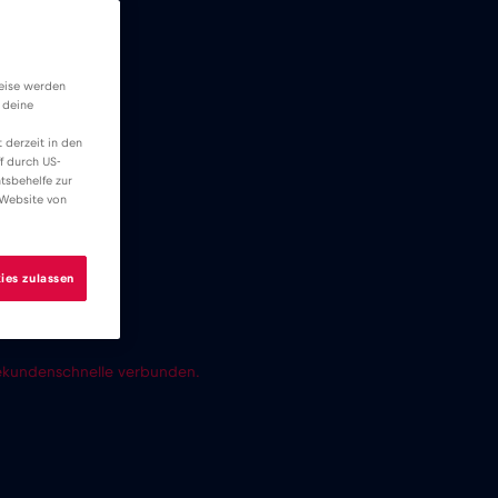
weise werden
 deine
 derzeit in den
f durch US-
tsbehelfe zur
 Website von
ies zulassen
 Sekundenschnelle verbunden.