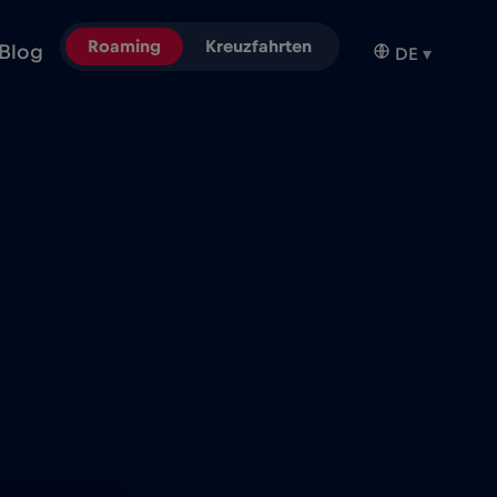
Roaming
Kreuzfahrten
Blog
DE
▾