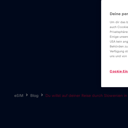
Deine per
Um dir das b
auch Cookie
Privatsphäre
Einige unser
USA kein ang
Behörden zu
Verfügung st
uns und von 
Cookie-Ein
eSIM
Blog
Du willst auf deiner Reise durch Slowenien 