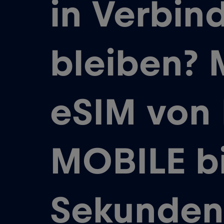
in Verbin
bleiben? 
eSIM von 
MOBILE bi
Sekunden