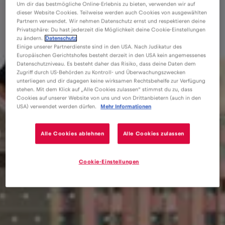
Um dir das bestmögliche Online-Erlebnis zu bieten, verwenden wir auf
dieser Website Cookies. Teilweise werden auch Cookies von ausgewählten
Partnern verwendet. Wir nehmen Datenschutz ernst und respektieren deine
Privatsphäre: Du hast jederzeit die Möglichkeit deine Cookie-Einstellungen
zu ändern.
Datenschutz
Einige unserer Partnerdienste sind in den USA. Nach Judikatur des
Europäischen Gerichtshofes besteht derzeit in den USA kein angemessenes
Datenschutzniveau. Es besteht daher das Risiko, dass deine Daten dem
Zugriff durch US-Behörden zu Kontroll- und Überwachungszwecken
unterliegen und dir dagegen keine wirksamen Rechtsbehelfe zur Verfügung
stehen. Mit dem Klick auf „Alle Cookies zulassen“ stimmst du zu, dass
Cookies auf unserer Website von uns und von Drittanbietern (auch in den
eSIM
Blog
Eine SIM-Karte für internationale Reisen
USA) verwendet werden dürfen.
Mehr Informationen
Alle Cookies ablehnen
Alle Cookies zulassen
Cookie-Einstellungen