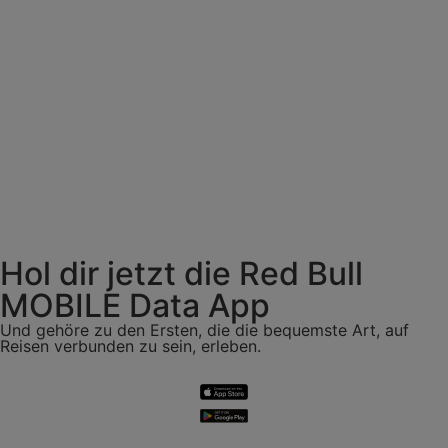
JUNI 8, 2026
Wie du zu den größten
internationalen Fußballspielen in den
USA, Mexiko und Kanada kommst
Read Article
Hol dir jetzt die Red Bull
MOBILE Data App
Und gehöre zu den Ersten, die die bequemste Art, auf
Reisen verbunden zu sein, erleben.