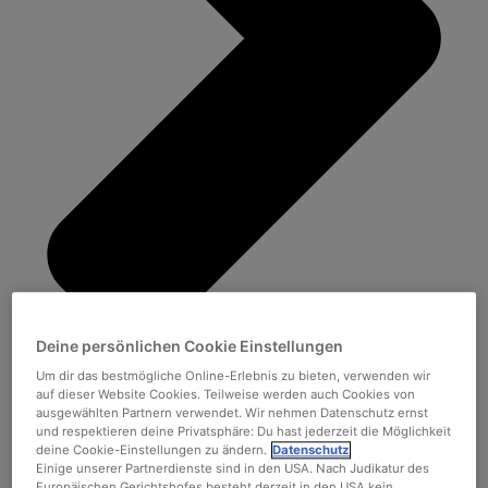
Deine persönlichen Cookie Einstellungen
Um dir das bestmögliche Online-Erlebnis zu bieten, verwenden wir
auf dieser Website Cookies. Teilweise werden auch Cookies von
ausgewählten Partnern verwendet. Wir nehmen Datenschutz ernst
und respektieren deine Privatsphäre: Du hast jederzeit die Möglichkeit
deine Cookie-Einstellungen zu ändern.
Datenschutz
Einige unserer Partnerdienste sind in den USA. Nach Judikatur des
Europäischen Gerichtshofes besteht derzeit in den USA kein