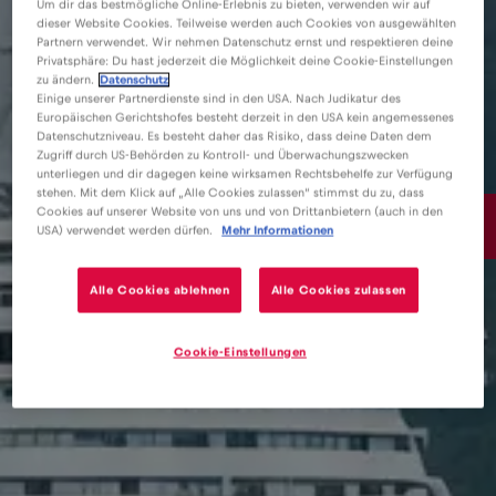
Um dir das bestmögliche Online-Erlebnis zu bieten, verwenden wir auf
dieser Website Cookies. Teilweise werden auch Cookies von ausgewählten
Partnern verwendet. Wir nehmen Datenschutz ernst und respektieren deine
Privatsphäre: Du hast jederzeit die Möglichkeit deine Cookie-Einstellungen
zu ändern.
Datenschutz
Einige unserer Partnerdienste sind in den USA. Nach Judikatur des
Europäischen Gerichtshofes besteht derzeit in den USA kein angemessenes
Datenschutzniveau. Es besteht daher das Risiko, dass deine Daten dem
Zugriff durch US-Behörden zu Kontroll- und Überwachungszwecken
unterliegen und dir dagegen keine wirksamen Rechtsbehelfe zur Verfügung
stehen. Mit dem Klick auf „Alle Cookies zulassen“ stimmst du zu, dass
Cookies auf unserer Website von uns und von Drittanbietern (auch in den
15€
/GB
USA) verwendet werden dürfen.
Mehr Informationen
Alle Cookies ablehnen
Alle Cookies zulassen
Cookie-Einstellungen