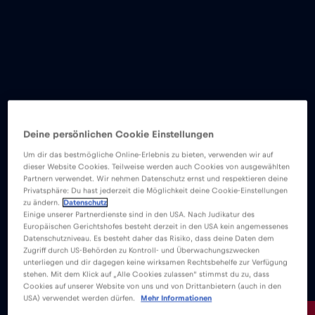
Deine persönlichen Cookie Einstellungen
Um dir das bestmögliche Online-Erlebnis zu bieten, verwenden wir auf
dieser Website Cookies. Teilweise werden auch Cookies von ausgewählten
Partnern verwendet. Wir nehmen Datenschutz ernst und respektieren deine
Privatsphäre: Du hast jederzeit die Möglichkeit deine Cookie-Einstellungen
zu ändern.
Datenschutz
Einige unserer Partnerdienste sind in den USA. Nach Judikatur des
Europäischen Gerichtshofes besteht derzeit in den USA kein angemessenes
Datenschutzniveau. Es besteht daher das Risiko, dass deine Daten dem
Zugriff durch US-Behörden zu Kontroll- und Überwachungszwecken
unterliegen und dir dagegen keine wirksamen Rechtsbehelfe zur Verfügung
stehen. Mit dem Klick auf „Alle Cookies zulassen“ stimmst du zu, dass
Cookies auf unserer Website von uns und von Drittanbietern (auch in den
USA) verwendet werden dürfen.
Mehr Informationen