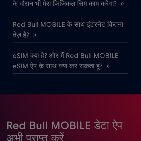
के दौरान भी मेरा फिजिकल सिम काम करेगा? ››
कोस्टा रिका
€4
,-/GB
Red Bull MOBILE के साथ इंटरनेट कितना
क्रोएशिया
€2
,-/GB
तेज़ है? ››
गैबॉन
€5
,-/GB
eSIM क्या है? और मैं Red Bull MOBILE
eSIM ऐप के साथ क्या कर सकता हूं? ››
ग्रीस
€2
,-/GB
ग्वाटेमाला
€4
,-/GB
घाना
€3
,-/GB
Red Bull MOBILE डेटा ऐप
चिली
€7
,-/GB
अभी प्राप्त करें