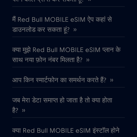
कनाडा - उत्तरी अमेरिका फुटबॉल 2026
€1
,-/GB
मैं Red Bull MOBILE eSIM ऐप कहां से
डाउनलोड कर सकता हूं? ››
काग़ज़ का टुकड़ा
€4
,-/GB
क्या मुझे Red Bull MOBILE eSIM प्लान के
कांगो गणराज्य
€5
,-/GB
साथ नया फ़ोन नंबर मिलता है? ››
कुवैट
€4
,-/GB
आप किन स्मार्टफोन का समर्थन करते हैं? ››
केन्या
€4
,-/GB
जब मेरा डेटा समाप्त हो जाता है तो क्या होता
कोलंबिया
है? ››
€4
,-/GB
कोसोवो
€8
क्या Red Bull MOBILE eSIM इंस्टॉल होने
,-/GB