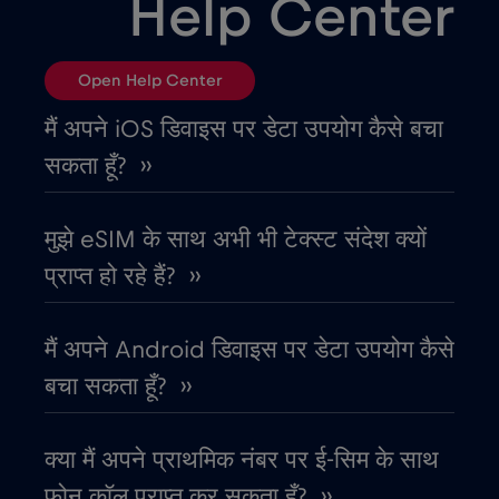
Help Center
एलजीरिया
€4
,-/GB
Open Help Center
एस्तोनिया
€2
,-/GB
मैं अपने iOS डिवाइस पर डेटा उपयोग कैसे बचा
सकता हूँ? ››
ऑस्ट्रिया
€2
,-/GB
मुझे eSIM के साथ अभी भी टेक्स्ट संदेश क्यों
ऑस्ट्रेलिया
€4
,-/GB
प्राप्त हो रहे हैं? ››
ओमान
€4
,-/GB
मैं अपने Android डिवाइस पर डेटा उपयोग कैसे
बचा सकता हूँ? ››
कतर
€4
,-/GB
क्या मैं अपने प्राथमिक नंबर पर ई-सिम के साथ
कनाडा
€4
,-/GB
फोन कॉल प्राप्त कर सकता हूँ? ››