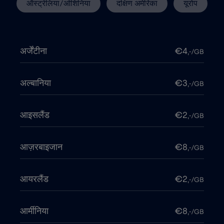
ऑस्ट्रेलिया/ओशिनिया
दक्षिण अमेरिका
यूरोप
अर्जेंटीना
€4
,-/GB
अल्बानिया
€3
,-/GB
आइसलैंड
€2
,-/GB
आज़रबाइजान
€8
,-/GB
आयरलैंड
€2
,-/GB
आर्मीनिया
€8
,-/GB