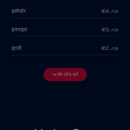
इक्वेडोर
€4
,-/GB
इजराइल
€3
,-/GB
इटली
€2
,-/GB
इंडोनेशिया
€4
,-/GB
और लोड करें
इराक
€6
,-/GB
उत्तर मैसेडोनिया
€2
,-/GB
उरुग्वे
€9
,-/GB