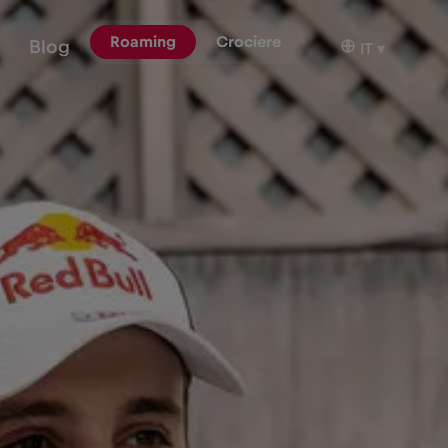
Roaming
Crociere
Blog
IT
▾