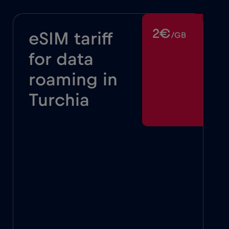
2€
eSIM tariff
/GB
for data
roaming in
Turchia