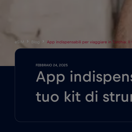
eSIM
Blog
App indispensabili per viaggiare in Turchia: Il t
FEBBRAIO 24, 2025
App indispensa
tuo kit di str