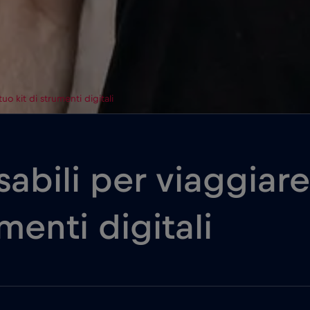
uo kit di strumenti digitali
bili per viaggiare 
umenti digitali