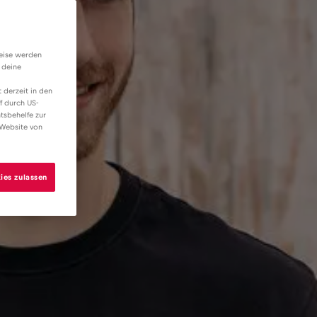
weise werden
 deine
 derzeit in den
f durch US-
tsbehelfe zur
 Website von
ies zulassen