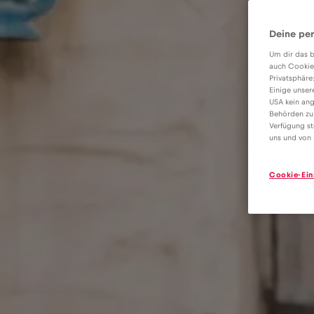
Deine per
Um dir das b
auch Cookie
Privatsphäre
Einige unser
USA kein ang
Behörden zu
Verfügung st
uns und von 
Cookie-Ein