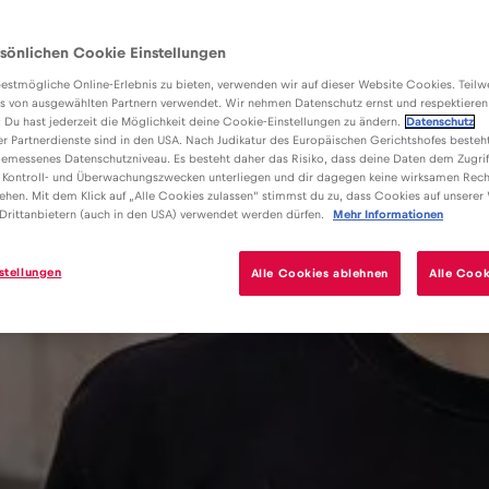
sönlichen Cookie Einstellungen
estmögliche Online-Erlebnis zu bieten, verwenden wir auf dieser Website Cookies. Teil
s von ausgewählten Partnern verwendet. Wir nehmen Datenschutz ernst und respektieren
: Du hast jederzeit die Möglichkeit deine Cookie-Einstellungen zu ändern.
Datenschutz
er Partnerdienste sind in den USA. Nach Judikatur des Europäischen Gerichtshofes besteht
emessenes Datenschutzniveau. Es besteht daher das Risiko, dass deine Daten dem Zugrif
 Kontroll- und Überwachungszwecken unterliegen und dir dagegen keine wirksamen Rech
ehen. Mit dem Klick auf „Alle Cookies zulassen“ stimmst du zu, dass Cookies auf unserer
Drittanbietern (auch in den USA) verwendet werden dürfen.
Mehr Informationen
stellungen
Alle Cookies ablehnen
Alle Cook