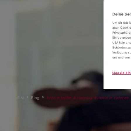
Deine per
Um dir das b
auch Cookie
Privatsphäre
Einige unser
USA kein ang
Behörden zu
Verfügung st
uns und von 
Cookie-Ein
eSIM
Blog
Evita le tariffe di roaming durante le vacanze