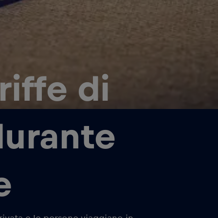
riffe di
durante
e