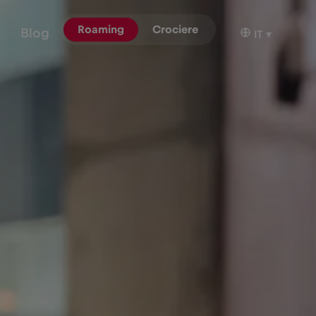
Roaming
Crociere
Blog
IT
▾