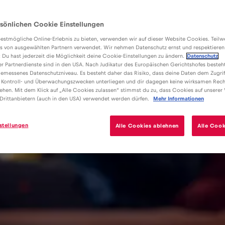
sönlichen Cookie Einstellungen
estmögliche Online-Erlebnis zu bieten, verwenden wir auf dieser Website Cookies. Teil
s von ausgewählten Partnern verwendet. Wir nehmen Datenschutz ernst und respektieren
: Du hast jederzeit die Möglichkeit deine Cookie-Einstellungen zu ändern.
Datenschutz
er Partnerdienste sind in den USA. Nach Judikatur des Europäischen Gerichtshofes besteht
emessenes Datenschutzniveau. Es besteht daher das Risiko, dass deine Daten dem Zugrif
 Kontroll- und Überwachungszwecken unterliegen und dir dagegen keine wirksamen Rech
ehen. Mit dem Klick auf „Alle Cookies zulassen“ stimmst du zu, dass Cookies auf unserer
Drittanbietern (auch in den USA) verwendet werden dürfen.
Mehr Informationen
stellungen
Alle Cookies ablehnen
Alle Cook