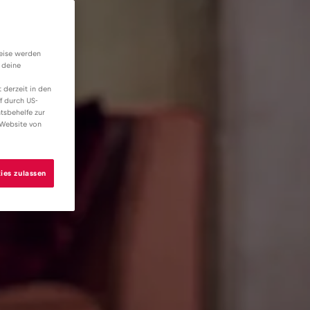
weise werden
 deine
 derzeit in den
f durch US-
tsbehelfe zur
 Website von
ies zulassen