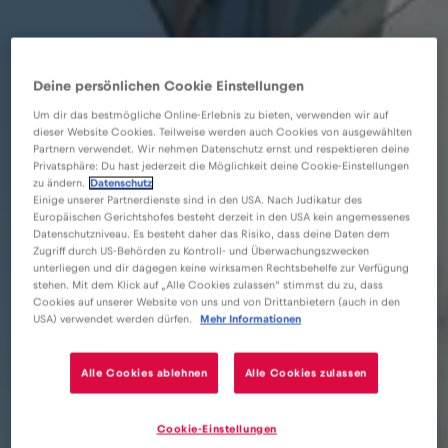
Deine persönlichen Cookie Einstellungen
Um dir das bestmögliche Online-Erlebnis zu bieten, verwenden wir auf
dieser Website Cookies. Teilweise werden auch Cookies von ausgewählten
Partnern verwendet. Wir nehmen Datenschutz ernst und respektieren deine
Privatsphäre: Du hast jederzeit die Möglichkeit deine Cookie-Einstellungen
zu ändern.
Datenschutz
Einige unserer Partnerdienste sind in den USA. Nach Judikatur des
Europäischen Gerichtshofes besteht derzeit in den USA kein angemessenes
Datenschutzniveau. Es besteht daher das Risiko, dass deine Daten dem
Zugriff durch US-Behörden zu Kontroll- und Überwachungszwecken
unterliegen und dir dagegen keine wirksamen Rechtsbehelfe zur Verfügung
stehen. Mit dem Klick auf „Alle Cookies zulassen“ stimmst du zu, dass
Cookies auf unserer Website von uns und von Drittanbietern (auch in den
eSIM
Blog
USA) verwendet werden dürfen.
Mehr Informationen
Posso utilizzare il mio numero di telefono con una eSIM
solo dati?
Alle Cookies ablehnen
Alle Cookies zulassen
Cookie-Einstellungen