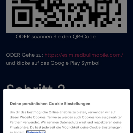
ODER scannen Sie den QR-Code
ODER Gehe zu:
https://esim.redbullmobile.com/
und klicke auf das Google Play Symbol
Schritt 2
Deine persönlichen Cookie Einstellungen
Um dir das bestmögliche Online-Erlebnis zu bieten, verwenden wir auf
dieser Website Cookies. Teilweise werden auch Cookies von ausgewählten
Partnern verwendet. Wir nehmen Datenschutz ernst und respektieren deine
Privatsphäre: Du hast jederzeit die Möglichkeit deine Cookie-Einstellungen
zu ändern.
Datenschutz