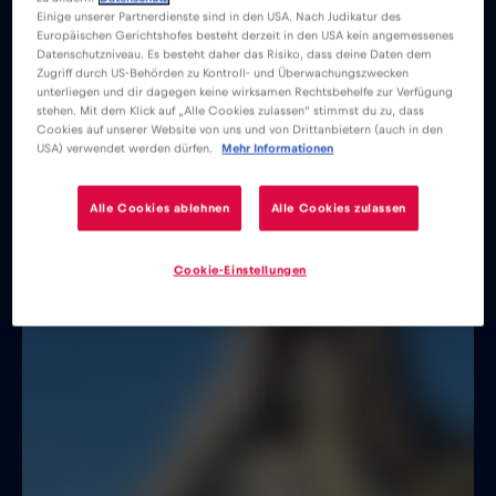
Einige unserer Partnerdienste sind in den USA. Nach Judikatur des
Europäischen Gerichtshofes besteht derzeit in den USA kein angemessenes
Datenschutzniveau. Es besteht daher das Risiko, dass deine Daten dem
Zugriff durch US-Behörden zu Kontroll- und Überwachungszwecken
unterliegen und dir dagegen keine wirksamen Rechtsbehelfe zur Verfügung
stehen. Mit dem Klick auf „Alle Cookies zulassen“ stimmst du zu, dass
Cookies auf unserer Website von uns und von Drittanbietern (auch in den
USA) verwendet werden dürfen.
Mehr Informationen
Alle Cookies ablehnen
Alle Cookies zulassen
Cookie-Einstellungen