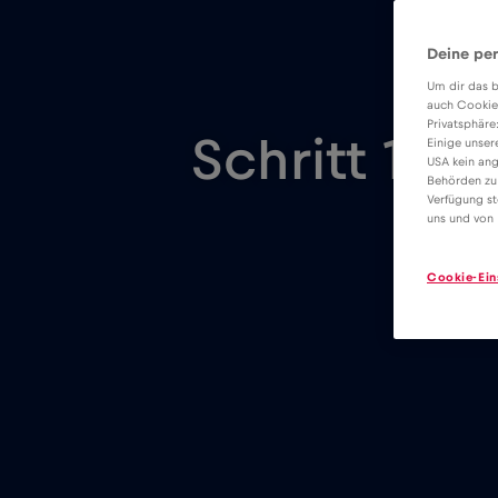
Deine per
Um dir das b
auch Cookie
Privatsphäre
Schritt 1
Einige unser
USA kein ang
Behörden zu
Verfügung st
uns und von 
Cookie-Ein