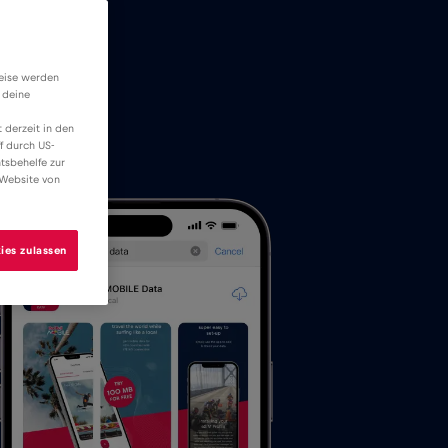
weise werden
 deine
 derzeit in den
f durch US-
tsbehelfe zur
 Website von
ies zulassen