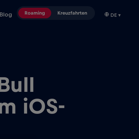
Roaming
Kreuzfahrten
Blog
DE
▾
Bull
m iOS-