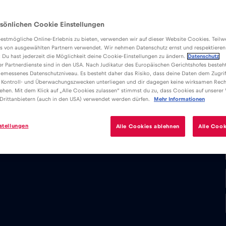
sönlichen Cookie Einstellungen
estmögliche Online-Erlebnis zu bieten, verwenden wir auf dieser Website Cookies. Teil
s von ausgewählten Partnern verwendet. Wir nehmen Datenschutz ernst und respektieren
: Du hast jederzeit die Möglichkeit deine Cookie-Einstellungen zu ändern.
Datenschutz
er Partnerdienste sind in den USA. Nach Judikatur des Europäischen Gerichtshofes besteht
emessenes Datenschutzniveau. Es besteht daher das Risiko, dass deine Daten dem Zugrif
 Kontroll- und Überwachungszwecken unterliegen und dir dagegen keine wirksamen Rech
ehen. Mit dem Klick auf „Alle Cookies zulassen“ stimmst du zu, dass Cookies auf unserer
Drittanbietern (auch in den USA) verwendet werden dürfen.
Mehr Informationen
stellungen
Alle Cookies ablehnen
Alle Cook