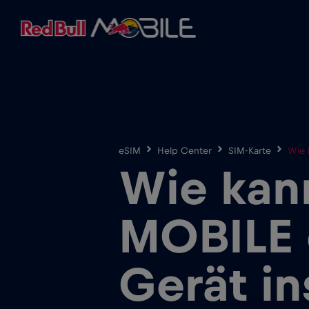
eSIM
Help Center
SIM-Karte
Wie 
Wie kann
MOBILE 
Gerät in