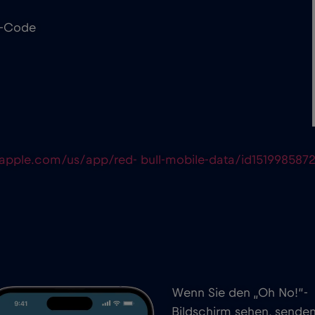
R-Code
.apple.com/us/app/red- bull-mobile-data/id151998587
Wenn Sie den „Oh No!“-
Bildschirm sehen, sende