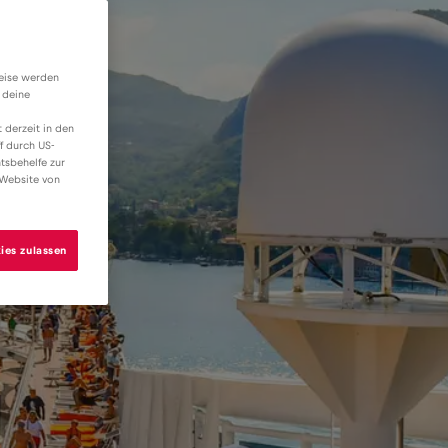
weise werden
 deine
 derzeit in den
f durch US-
tsbehelfe zur
 Website von
ies zulassen