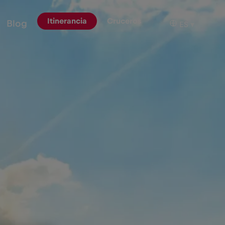
Itinerancia
Cruceros
Blog
ES
▾