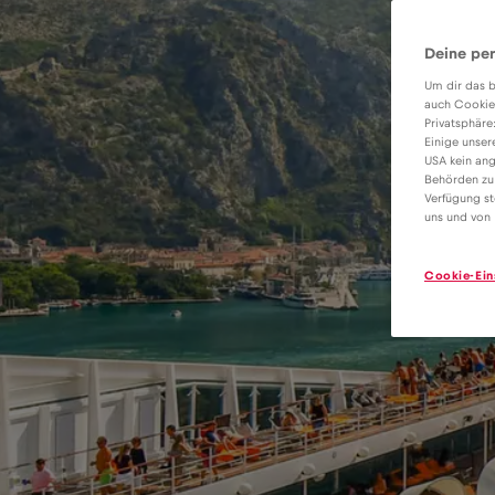
Deine per
Um dir das b
auch Cookie
Privatsphäre
Einige unser
USA kein ang
Behörden zu
Verfügung st
uns und von 
Cookie-Ein