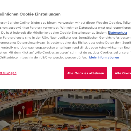
sönlichen Cookie Einstellungen
estmögliche Online-Erlebnis zu bieten, verwenden wir auf dieser Website Cookies. Teil
s von ausgewählten Partnern verwendet. Wir nehmen Datenschutz ernst und respektieren
: Du hast jederzeit die Möglichkeit deine Cookie-Einstellungen zu ändern.
Datenschutz
er Partnerdienste sind in den USA. Nach Judikatur des Europäischen Gerichtshofes besteht
emessenes Datenschutzniveau. Es besteht daher das Risiko, dass deine Daten dem Zugrif
 Kontroll- und Überwachungszwecken unterliegen und dir dagegen keine wirksamen Rech
ehen. Mit dem Klick auf „Alle Cookies zulassen“ stimmst du zu, dass Cookies auf unserer
Drittanbietern (auch in den USA) verwendet werden dürfen.
Mehr Informationen
stellungen
Alle Cookies ablehnen
Alle Cook