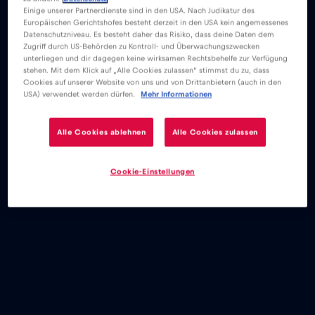
Einige unserer Partnerdienste sind in den USA. Nach Judikatur des
Europäischen Gerichtshofes besteht derzeit in den USA kein angemessenes
Datenschutzniveau. Es besteht daher das Risiko, dass deine Daten dem
Zugriff durch US-Behörden zu Kontroll- und Überwachungszwecken
unterliegen und dir dagegen keine wirksamen Rechtsbehelfe zur Verfügung
stehen. Mit dem Klick auf „Alle Cookies zulassen“ stimmst du zu, dass
Cookies auf unserer Website von uns und von Drittanbietern (auch in den
USA) verwendet werden dürfen.
Mehr Informationen
Alle Cookies ablehnen
Alle Cookies zulassen
Cookie-Einstellungen