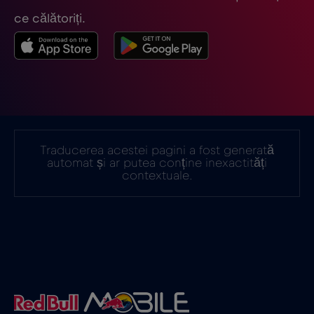
ce călătoriți.
Traducerea acestei pagini a fost generată
automat și ar putea conține inexactități
contextuale.