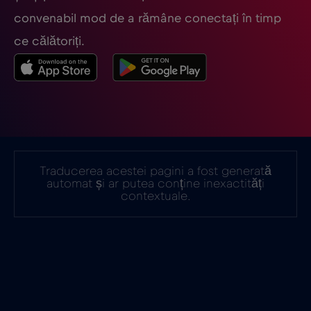
convenabil mod de a rămâne conectați în timp
ce călătoriți.
Traducerea acestei pagini a fost generată
automat și ar putea conține inexactități
contextuale.