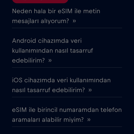
Bosna Hersek
€2
,-/GB
Neden hala bir eSIM ile metin
mesajları alıyorum? ››
Brezilya
€4
,-/GB
Android cihazımda veri
Bulgaristan
€2
,-/GB
kullanımından nasıl tasarruf
edebilirim? ››
Cebelitarık
€3
,-/GB
iOS cihazımda veri kullanımından
Çek Cumhuriyeti
€2
,-/GB
nasıl tasarruf edebilirim? ››
Cezayir
€4
,-/GB
eSIM ile birincil numaramdan telefon
aramaları alabilir miyim? ››
Chad
€4
,-/GB