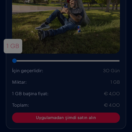
1 GB
İçin geçerlidir:
30 Gün
Miktar:
1 GB
1 GB başına fiyat:
€ 4,00
Toplam:
€ 4.00
Uygulamadan şimdi satın alın