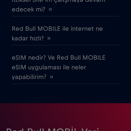
Ermenistan
€8
,-/GB
edecek mi? ››
Estonya
€2
,-/GB
Red Bull MOBILE ile internet ne
kadar hızlı? ››
Filipinler
€12
,-/GB
eSIM nedir? Ve Red Bull MOBILE
Finlandiya
€2
,-/GB
eSIM uygulaması ile neler
yapabilirim? ››
Fransa
€2
,-/GB
Gabon
€5
,-/GB
Gana
€3
,-/GB