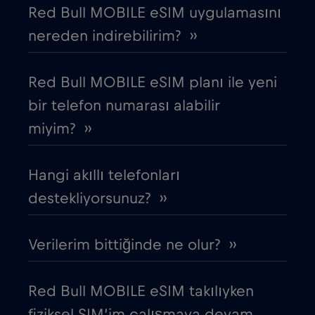
Red Bull MOBILE eSIM uygulamasını
Çin
€6
,-/GB
nereden indirebilirim? ››
Cruise & land Telenor Maritime
€18
,-/GB
Red Bull MOBILE eSIM planı ile yeni
bir telefon numarası alabilir
Cruise only Telenor Maritime
€15
,-/GB
miyim? ››
Danimarka
€2
,-/GB
Hangi akıllı telefonları
Dubai
destekliyorsunuz? ››
€5
,-/GB
Ekvador
€4
Verilerim bittiğinde ne olur? ››
,-/GB
Endonezya
€4
,-/GB
Red Bull MOBILE eSIM takılıyken
fiziksel SIM’im çalışmaya devam