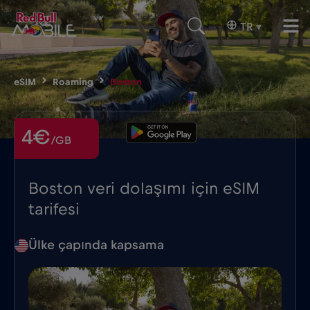
TR
▾
eSIM
Roaming
Boston
4€
/GB
Boston veri dolaşımı için eSIM
tarifesi
Ülke çapında kapsama