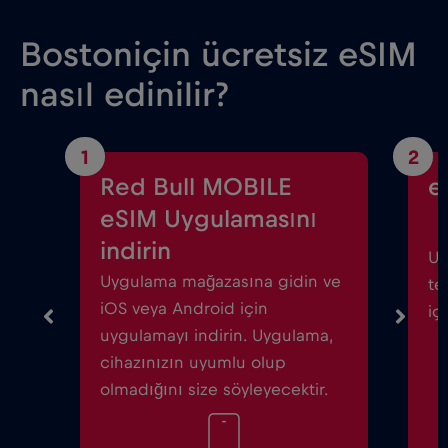
Bostoniçin ücretsiz eSIM
nasıl edinilir?
1
2
Red Bull MOBILE
e
eSIM Uygulamasını
indirin
Uy
Uygulama mağazasına gidin ve
te
iOS veya Android için
iç
uygulamayı indirin. Uygulama,
cihazınızın uyumlu olup
olmadığını size söyleyecektir.