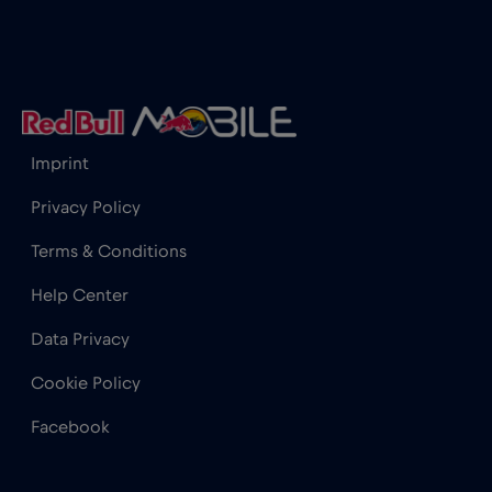
Honduras
€4
,-/GB
Hong Kong
€7
,-/GB
Imprint
Irak
€6
,-/GB
Privacy Policy
İrlanda
€2
,-/GB
Terms & Conditions
Help Center
İspanya
€2
,-/GB
Data Privacy
İsrail
€3
,-/GB
Cookie Policy
Facebook
İsveç
€2
,-/GB