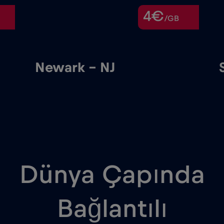
4€
/GB
Newark – NJ
S
Dünya Çapında
Bağlantılı