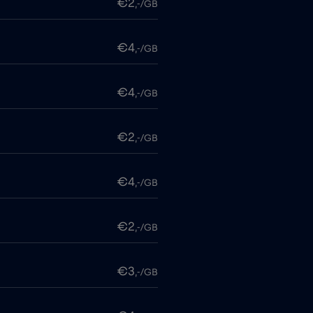
€2
,-/GB
€4
,-/GB
€4
,-/GB
€2
,-/GB
€4
,-/GB
€2
,-/GB
€3
,-/GB