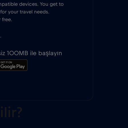
patible devices. You get to
or your travel needs.
 free.
.
iz 100MB ile başlayın
lir?