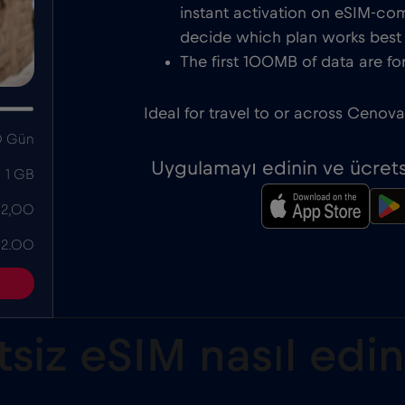
instant activation on eSIM-com
decide which plan works best f
The first 100MB of data are for
Ideal for travel to or across Cenova
 Gün
Uygulamayı edinin ve ücrets
1 GB
 2,00
 2.00
iz eSIM nasıl edini