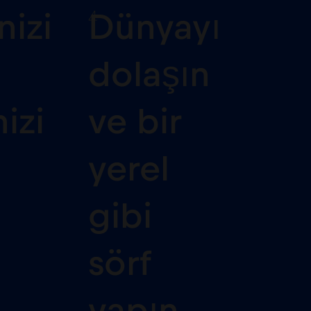
4
nizi
Dünyayı
dolaşın
izi
ve bir
yerel
gibi
sörf