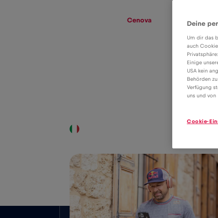
eSIM
Roaming
Cenova
Deine per
Um dir das b
auch Cookie
Privatsphäre
Cenova veri
Einige unser
USA kein ang
dolaşımı için
Behörden zu
2€
Verfügung st
eSIM tarifesi
uns und von 
Cookie-Ein
Ülke çapında kapsama