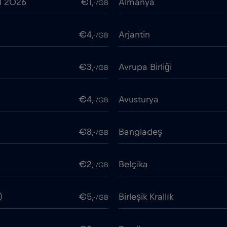
l 2026
€1
Almanya
,-/GB
€4
Arjantin
,-/GB
€3
Avrupa Birliği
,-/GB
€4
Avusturya
,-/GB
€8
Bangladeş
,-/GB
€2
Belçika
,-/GB
)
€5
Birleşik Krallık
,-/GB