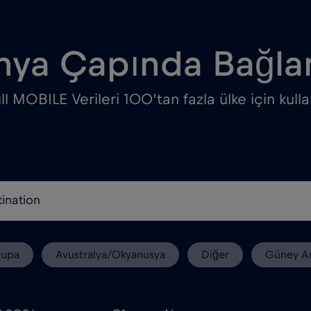
ya Çapında Bağlan
l MOBILE Verileri 100’tan fazla ülke için kullan
rupa
Avustralya/Okyanusya
Diğer
Güney A