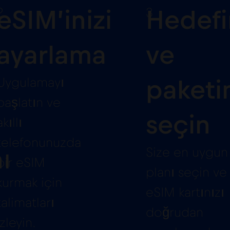
2
3
eSIM’inizi
Hedefi
ayarlama
ve
Uygulamayı
paketin
başlatın ve
seçin
akıllı
telefonunuzda
Size en uygun
ı
bir eSIM
planı seçin ve
kurmak için
eSIM kartınızı
talimatları
doğrudan
izleyin.