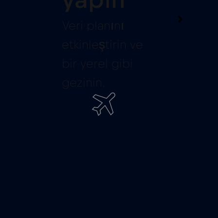
yapın
Veri planını
etkinleştirin ve
bir yerel gibi
gezinin.