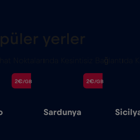
püler yerler
t Noktalarında Kesintisiz Bağlantıda Ka
2€
2€
/GB
/GB
o
Sardunya
Sicily