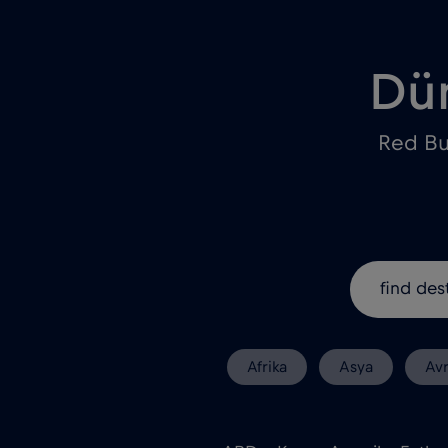
Dün
Red Bul
Afrika
Asya
Av