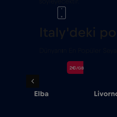
söyleyecektir.
Italy'deki po
Dünyanın En Popüler Seyaha
2€
2€
/GB
/GB
Elba
Livorn