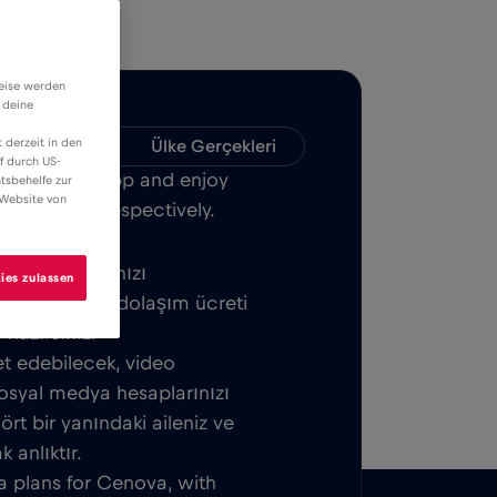
weise werden
 deine
 derzeit in den
Uyumluluk
Ülke Gerçekleri
f durch US-
Bull MOBILE App and enjoy
tsbehelfe zur
 Website von
over Cenova respectively.
z. eSIM kartınızı
ies zulassen
bir temel veya dolaşım ücreti
azırsınız.
t edebilecek, video
osyal medya hesaplarınızı
ört bir yanındaki aileniz ve
 anlıktır.
a plans for Cenova, with