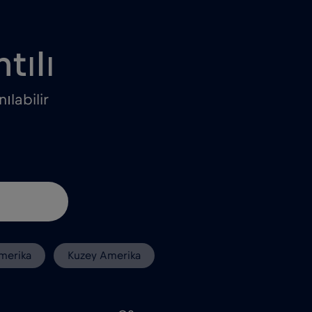
tılı
ılabilir
merika
Kuzey Amerika