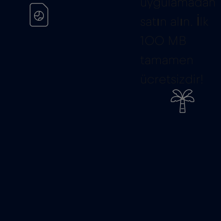
uygulamadan
satın alın. İlk
100 MB
tamamen
ücretsizdir!