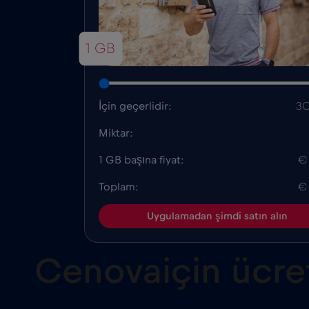
1 GB
İçin geçerlidir:
30
Miktar:
1 GB başına fiyat:
€
Toplam:
€
Uygulamadan şimdi satın alın
Cenovaiçin ücrets