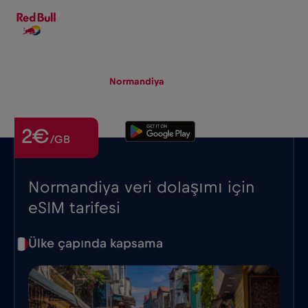
TR
▾
eSIM
Roaming
Normandiya
2€
/GB
Normandiya veri dolaşımı için
eSIM tarifesi
Ülke çapında kapsama