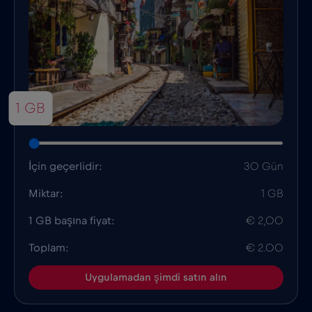
1 GB
İçin geçerlidir:
30 Gün
Miktar:
1 GB
1 GB başına fiyat:
€ 2,00
Toplam:
€ 2.00
Uygulamadan şimdi satın alın