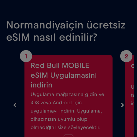
Normandiyaiçin ücretsiz
eSIM nasıl edinilir?
1
2
Red Bull MOBILE
e
eSIM Uygulamasını
indirin
Uy
Uygulama mağazasına gidin ve
te
iOS veya Android için
iç
uygulamayı indirin. Uygulama,
cihazınızın uyumlu olup
olmadığını size söyleyecektir.