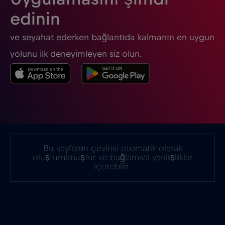
edinin
Güney Afrika
€2
,-/GB
ve seyahat ederken bağlantıda kalmanın en uygun
Güney Kore
€4
yolunu ilk deneyimleyen siz olun.
,-/GB
Gürcistan
€5
,-/GB
Hindistan
€15
,-/GB
Bu sayfanın çevirisi otomatik olarak
Hırvatistan
€2
,-/GB
oluşturulmuştur ve bağlamsal yanlışlıklar
içerebilir.
Hollanda
€2
,-/GB
Honduras
€4
,-/GB