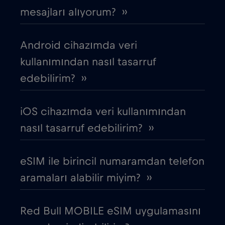
mesajları alıyorum? ››
Brezilya
€4
,-/GB
Android cihazımda veri
Bulgaristan
€2
,-/GB
kullanımından nasıl tasarruf
edebilirim? ››
Cebelitarık
€3
,-/GB
iOS cihazımda veri kullanımından
Çek Cumhuriyeti
€2
,-/GB
nasıl tasarruf edebilirim? ››
Cezayir
€4
,-/GB
eSIM ile birincil numaramdan telefon
aramaları alabilir miyim? ››
Chad
€4
,-/GB
Red Bull MOBILE eSIM uygulamasını
Çin
€6
,-/GB