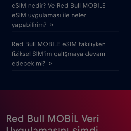
eSIM nedir? Ve Red Bull MOBILE
Estonya
€2
,-/GB
eSIM uygulaması ile neler
yapabilirim? ››
Filipinler
€12
,-/GB
Red Bull MOBILE eSIM takılıyken
Finlandiya
€2
,-/GB
fiziksel SIM’im çalışmaya devam
edecek mi? ››
Fransa
€2
,-/GB
Gabon
€5
,-/GB
Gana
€3
,-/GB
Red Bull MOBİL Veri
Guatemala
€4
,-/GB
Uygulamasını şimdi