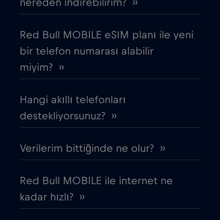
nereden indirebilirim? ››
Cruise & land Telenor Maritime
€18
,-/GB
Red Bull MOBILE eSIM planı ile yeni
bir telefon numarası alabilir
Cruise only Telenor Maritime
€15
,-/GB
miyim? ››
Danimarka
€2
,-/GB
Hangi akıllı telefonları
Dubai
destekliyorsunuz? ››
€5
,-/GB
Ekvador
€4
Verilerim bittiğinde ne olur? ››
,-/GB
Endonezya
€4
,-/GB
Red Bull MOBILE ile internet ne
kadar hızlı? ››
Ermenistan
€8
,-/GB