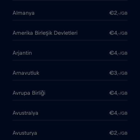
Almanya
€2
,-/GB
Amerika Birleşik Devletleri
€4
,-/GB
Arjantin
€4
,-/GB
Arnavutluk
€3
,-/GB
Avrupa Birliği
€4
,-/GB
Avustralya
€4
,-/GB
Avusturya
€2
,-/GB