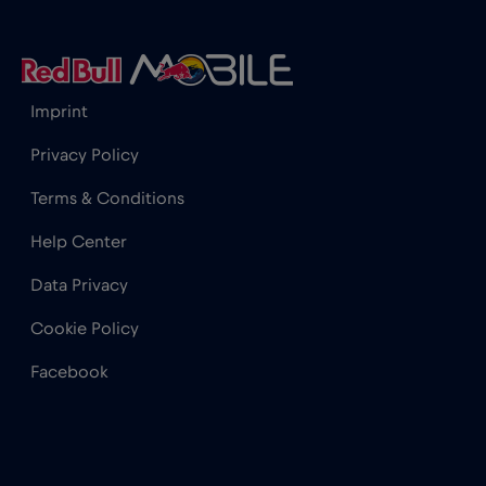
Hong Kong
€7
,-/GB
Imprint
Irak
€6
,-/GB
Privacy Policy
İrlanda
€2
,-/GB
Terms & Conditions
Help Center
İspanya
€2
,-/GB
Data Privacy
İsrail
€3
,-/GB
Cookie Policy
Facebook
İsveç
€2
,-/GB
İsviçre
€5
,-/GB