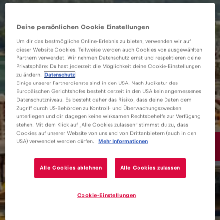
Deine persönlichen Cookie Einstellungen
Um dir das bestmögliche Online-Erlebnis zu bieten, verwenden wir auf
dieser Website Cookies. Teilweise werden auch Cookies von ausgewählten
Partnern verwendet. Wir nehmen Datenschutz ernst und respektieren deine
Privatsphäre: Du hast jederzeit die Möglichkeit deine Cookie-Einstellungen
zu ändern.
Datenschutz
Einige unserer Partnerdienste sind in den USA. Nach Judikatur des
Europäischen Gerichtshofes besteht derzeit in den USA kein angemessenes
Datenschutzniveau. Es besteht daher das Risiko, dass deine Daten dem
Zugriff durch US-Behörden zu Kontroll- und Überwachungszwecken
unterliegen und dir dagegen keine wirksamen Rechtsbehelfe zur Verfügung
stehen. Mit dem Klick auf „Alle Cookies zulassen“ stimmst du zu, dass
Cookies auf unserer Website von uns und von Drittanbietern (auch in den
15€
USA) verwendet werden dürfen.
Mehr Informationen
/GB
Alle Cookies ablehnen
Alle Cookies zulassen
Cookie-Einstellungen