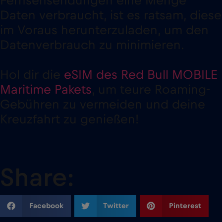
Fernsehsendungen eine Menge
Daten verbraucht, ist es ratsam, diese
im Voraus herunterzuladen, um den
Datenverbrauch zu minimieren.
Hol dir die
eSIM des Red Bull MOBILE
Maritime Pakets
, um teure Roaming-
Gebühren zu vermeiden und deine
Kreuzfahrt zu genießen!
Share:
Facebook
Twitter
Pinterest