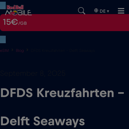
DE
▾
15€
/GB
eSIM
Blog
DFDS Kreuzfahrten – Delft Seaways
September 8, 2025
DFDS Kreuzfahrten –
Delft Seaways