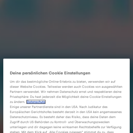
Deine persönlichen Cookie Einstellungen
Um dir das bestmögliche Online-Erlebnis zu bieten, verwenden wir auf
dieser Website Cookies. Teilweise werden auch Cookies von ausgewählten
Partnern verwendet. Wir nehmen Datenschutz ernst und respektieren deine
Privatsphäre: Du hast jederzeit die Möglichkeit deine Cookie-Einstellungen
zu ändern.
Datenschutz
Einige unserer Partnerdienste sind in den USA. Nach Judikatur des
Europäischen Gerichtshofes besteht derzeit in den USA kein angemessenes
Datenschutzniveau. Es besteht daher das Risiko, dass deine Daten dem
Zugriff durch US-Behörden zu Kontroll- und Überwachungszwecken
unterliegen und dir dagegen keine wirksamen Rechtsbehelfe zur Verfügung
stehen. Mit dem Klick auf „Alle Cookies zulassen“ stimmst du zu, dass