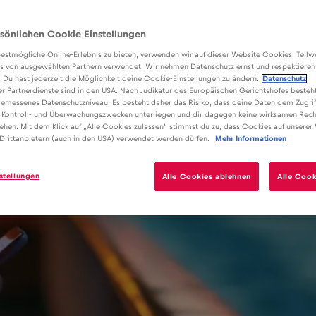
sönlichen Cookie Einstellungen
estmögliche Online-Erlebnis zu bieten, verwenden wir auf dieser Website Cookies. Teil
s von ausgewählten Partnern verwendet. Wir nehmen Datenschutz ernst und respektieren
: Du hast jederzeit die Möglichkeit deine Cookie-Einstellungen zu ändern.
Datenschutz
er Partnerdienste sind in den USA. Nach Judikatur des Europäischen Gerichtshofes besteht
emessenes Datenschutzniveau. Es besteht daher das Risiko, dass deine Daten dem Zugrif
 Kontroll- und Überwachungszwecken unterliegen und dir dagegen keine wirksamen Rech
ehen. Mit dem Klick auf „Alle Cookies zulassen“ stimmst du zu, dass Cookies auf unserer
Drittanbietern (auch in den USA) verwendet werden dürfen.
Mehr Informationen
stellungen
Alle Cookies ablehnen
Alle Cook