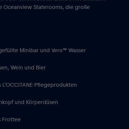
e Oceanview Staterooms, die große
efüllte Minibar und Vero™ Wasser
sen, Wein und Bier
en L’OCCITANE-Pflegeprodukten
nkopf und Körperdüsen
 Frottee