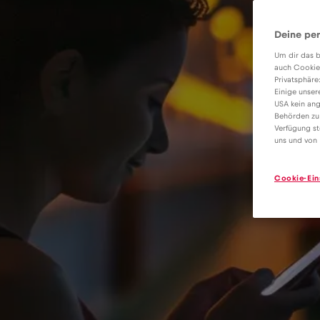
Deine per
Um dir das b
auch Cookie
Privatsphäre
Einige unser
USA kein ang
Behörden zu
Verfügung st
uns und von 
Cookie-Ein