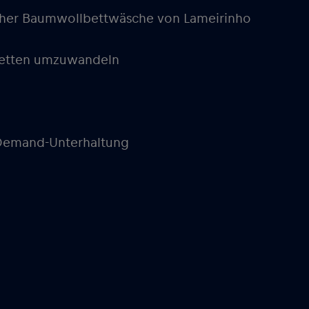
scher Baumwollbettwäsche von Lameirinho
lbetten umzuwandeln
-Demand-Unterhaltung