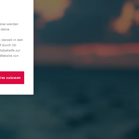
weise werden
 deine
 derzeit in den
f durch US-
tsbehelfe zur
 Website von
ies zulassen