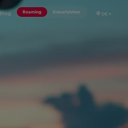
Roaming
Kreuzfahrten
Blog
DE
▾