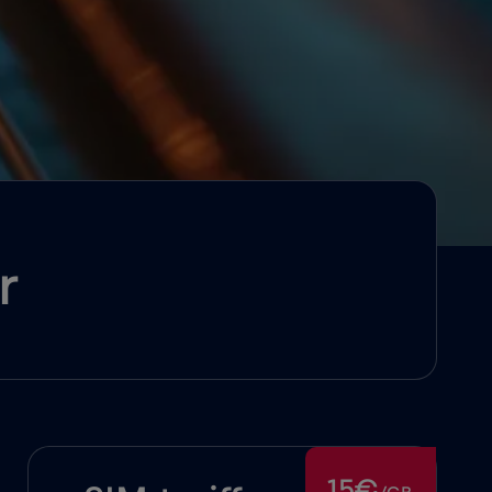
r
15€