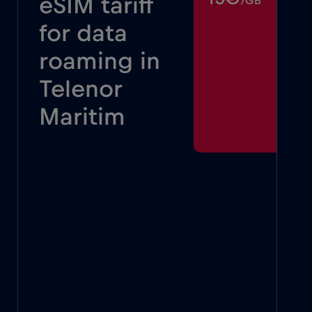
eSIM tariff
/GB
for data
roaming in
Telenor
Maritim