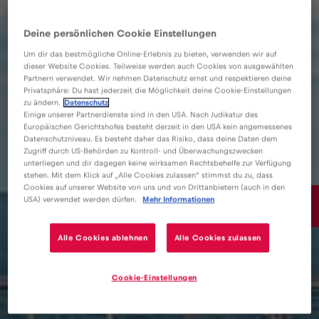
Deine persönlichen Cookie Einstellungen
Um dir das bestmögliche Online-Erlebnis zu bieten, verwenden wir auf
dieser Website Cookies. Teilweise werden auch Cookies von ausgewählten
Partnern verwendet. Wir nehmen Datenschutz ernst und respektieren deine
Privatsphäre: Du hast jederzeit die Möglichkeit deine Cookie-Einstellungen
zu ändern.
Datenschutz
Einige unserer Partnerdienste sind in den USA. Nach Judikatur des
Europäischen Gerichtshofes besteht derzeit in den USA kein angemessenes
Datenschutzniveau. Es besteht daher das Risiko, dass deine Daten dem
Zugriff durch US-Behörden zu Kontroll- und Überwachungszwecken
unterliegen und dir dagegen keine wirksamen Rechtsbehelfe zur Verfügung
stehen. Mit dem Klick auf „Alle Cookies zulassen“ stimmst du zu, dass
Cookies auf unserer Website von uns und von Drittanbietern (auch in den
15€
USA) verwendet werden dürfen.
Mehr Informationen
/GB
Alle Cookies ablehnen
Alle Cookies zulassen
Cookie-Einstellungen