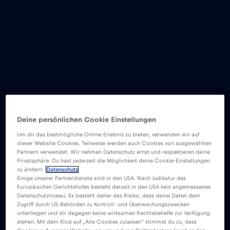
Deine persönlichen Cookie Einstellungen
Um dir das bestmögliche Online-Erlebnis zu bieten, verwenden wir auf
dieser Website Cookies. Teilweise werden auch Cookies von ausgewählten
Partnern verwendet. Wir nehmen Datenschutz ernst und respektieren deine
Privatsphäre: Du hast jederzeit die Möglichkeit deine Cookie-Einstellungen
zu ändern.
Datenschutz
Einige unserer Partnerdienste sind in den USA. Nach Judikatur des
Europäischen Gerichtshofes besteht derzeit in den USA kein angemessenes
Datenschutzniveau. Es besteht daher das Risiko, dass deine Daten dem
Zugriff durch US-Behörden zu Kontroll- und Überwachungszwecken
unterliegen und dir dagegen keine wirksamen Rechtsbehelfe zur Verfügung
stehen. Mit dem Klick auf „Alle Cookies zulassen“ stimmst du zu, dass