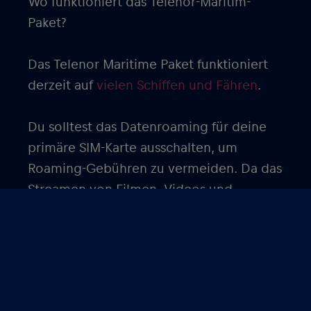
Wo funktioniert das Telenor-Maritim-
Paket?
Das Telenor Maritime Paket funktioniert
derzeit auf
vielen Schiffen und Fähren
.
Du solltest das Datenroaming für deine
primäre SIM-Karte ausschalten, um
Roaming-Gebühren zu vermeiden. Da das
Streamen von Filmen, Videos und
Fernsehsendungen eine Menge Daten
verbraucht, ist es ratsam, diese im Voraus
herunterzuladen, um den
Datenverbrauch zu minimieren.