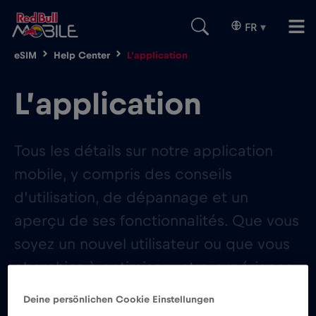
FR
▾
eSIM
Help Center
L’application
L’application
Tous les détails sur notre application
mobile, y compris des conseils
d’utilisation, de dépannage et un
aperçu de ses fonctionnalités. Que vous
soyez un nouvel utilisateur ou que vous
cherchiez à optimiser votre expérience,
trouvez tout ce dont vous avez besoin
Deine persönlichen Cookie Einstellungen
ici !