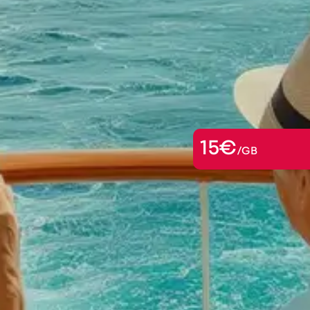
15€
/GB