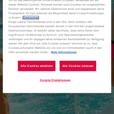
Um dir das bestmögliche Online-Erlebnis zu bieten, verwenden wir auf
dieser Website Cookies. Teilweise werden auch Cookies von ausgewählten
Partnern verwendet. Wir nehmen Datenschutz ernst und respektieren deine
Privatsphäre: Du hast jederzeit die Möglichkeit deine Cookie-Einstellungen
zu ändern.
Datenschutz
Einige unserer Partnerdienste sind in den USA. Nach Judikatur des
Europäischen Gerichtshofes besteht derzeit in den USA kein angemessenes
Datenschutzniveau. Es besteht daher das Risiko, dass deine Daten dem
Zugriff durch US-Behörden zu Kontroll- und Überwachungszwecken
unterliegen und dir dagegen keine wirksamen Rechtsbehelfe zur Verfügung
stehen. Mit dem Klick auf „Alle Cookies zulassen“ stimmst du zu, dass
Cookies auf unserer Website von uns und von Drittanbietern (auch in den
15€
/GB
USA) verwendet werden dürfen.
Mehr Informationen
Alle Cookies ablehnen
Alle Cookies zulassen
Cookie-Einstellungen