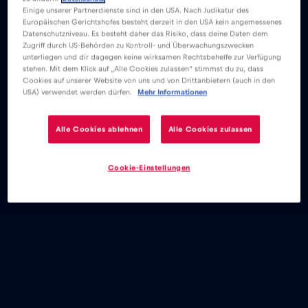
Einige unserer Partnerdienste sind in den USA. Nach Judikatur des
Europäischen Gerichtshofes besteht derzeit in den USA kein angemessenes
Datenschutzniveau. Es besteht daher das Risiko, dass deine Daten dem
Zugriff durch US-Behörden zu Kontroll- und Überwachungszwecken
unterliegen und dir dagegen keine wirksamen Rechtsbehelfe zur Verfügung
stehen. Mit dem Klick auf „Alle Cookies zulassen“ stimmst du zu, dass
Cookies auf unserer Website von uns und von Drittanbietern (auch in den
USA) verwendet werden dürfen.
Mehr Informationen
Alle Cookies ablehnen
Alle Cookies zulassen
Cookie-Einstellungen