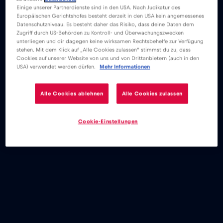
Einige unserer Partnerdienste sind in den USA. Nach Judikatur des
Europäischen Gerichtshofes besteht derzeit in den USA kein angemessenes
Datenschutzniveau. Es besteht daher das Risiko, dass deine Daten dem
Zugriff durch US-Behörden zu Kontroll- und Überwachungszwecken
unterliegen und dir dagegen keine wirksamen Rechtsbehelfe zur Verfügung
stehen. Mit dem Klick auf „Alle Cookies zulassen“ stimmst du zu, dass
Cookies auf unserer Website von uns und von Drittanbietern (auch in den
USA) verwendet werden dürfen.
Mehr Informationen
Alle Cookies ablehnen
Alle Cookies zulassen
Cookie-Einstellungen