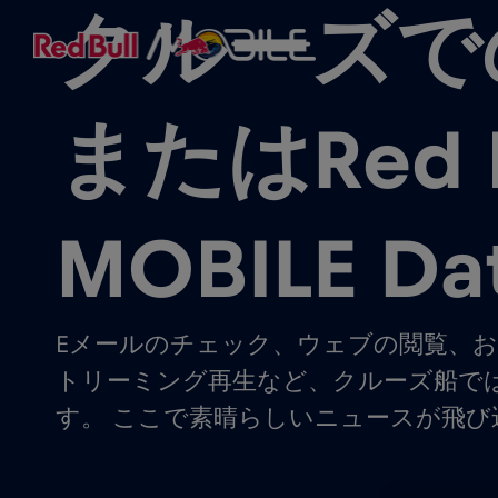
クルーズでの
またはRed B
MOBILE Da
Eメールのチェック、ウェブの閲覧、
トリーミング再生など、クルーズ船で
す。 ここで素晴らしいニュースが飛び