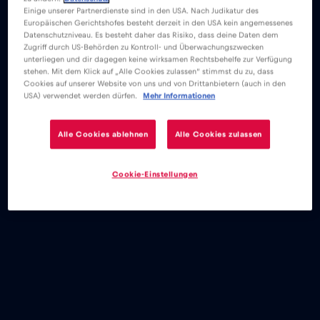
Einige unserer Partnerdienste sind in den USA. Nach Judikatur des
Europäischen Gerichtshofes besteht derzeit in den USA kein angemessenes
Datenschutzniveau. Es besteht daher das Risiko, dass deine Daten dem
Zugriff durch US-Behörden zu Kontroll- und Überwachungszwecken
unterliegen und dir dagegen keine wirksamen Rechtsbehelfe zur Verfügung
stehen. Mit dem Klick auf „Alle Cookies zulassen“ stimmst du zu, dass
Cookies auf unserer Website von uns und von Drittanbietern (auch in den
USA) verwendet werden dürfen.
Mehr Informationen
Alle Cookies ablehnen
Alle Cookies zulassen
Cookie-Einstellungen