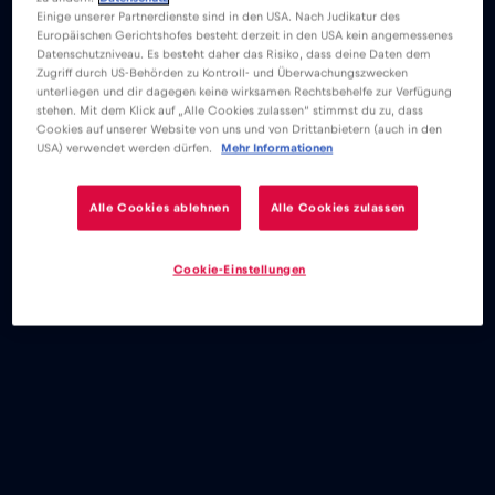
Einige unserer Partnerdienste sind in den USA. Nach Judikatur des
Europäischen Gerichtshofes besteht derzeit in den USA kein angemessenes
Datenschutzniveau. Es besteht daher das Risiko, dass deine Daten dem
Zugriff durch US-Behörden zu Kontroll- und Überwachungszwecken
unterliegen und dir dagegen keine wirksamen Rechtsbehelfe zur Verfügung
stehen. Mit dem Klick auf „Alle Cookies zulassen“ stimmst du zu, dass
Cookies auf unserer Website von uns und von Drittanbietern (auch in den
USA) verwendet werden dürfen.
Mehr Informationen
Alle Cookies ablehnen
Alle Cookies zulassen
Cookie-Einstellungen