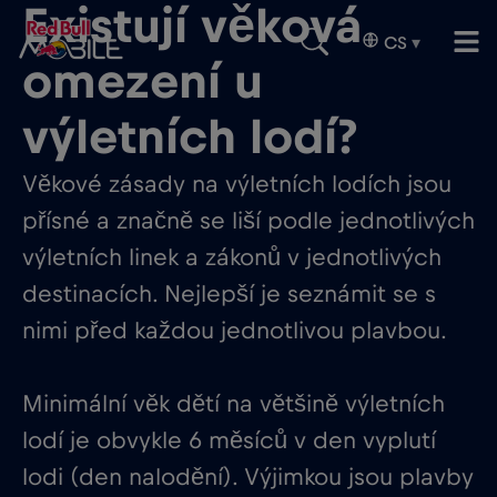
Existují věková
CS
▾
omezení u
výletních lodí?
Věkové zásady na výletních lodích jsou
přísné a značně se liší podle jednotlivých
výletních linek a zákonů v jednotlivých
destinacích. Nejlepší je seznámit se s
nimi před každou jednotlivou plavbou.
Minimální věk dětí na většině výletních
lodí je obvykle 6 měsíců v den vyplutí
lodi (den nalodění). Výjimkou jsou plavby