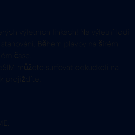
rých výletních linkách! Na výletní lodi
 stahování. Během plavby na širém
ném čase.
 eSIM můžete surfovat odkudkoli na
k projíždíte.
ME.