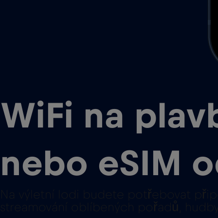
WiFi na pla
nebo eSIM o
Na výletní lodi budete potřebovat přip
streamování oblíbených pořadů, hudby a