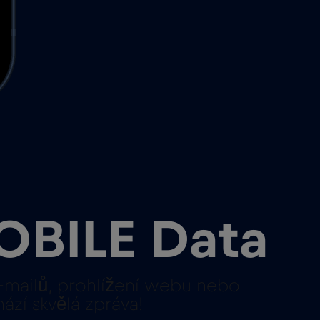
OBILE Data
 e-mailů, prohlížení webu nebo
ází skvělá zpráva!