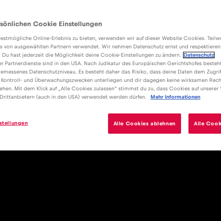
sönlichen Cookie Einstellungen
estmögliche Online-Erlebnis zu bieten, verwenden wir auf dieser Website Cookies. Teil
s von ausgewählten Partnern verwendet. Wir nehmen Datenschutz ernst und respektieren
: Du hast jederzeit die Möglichkeit deine Cookie-Einstellungen zu ändern.
Datenschutz
er Partnerdienste sind in den USA. Nach Judikatur des Europäischen Gerichtshofes besteht
emessenes Datenschutzniveau. Es besteht daher das Risiko, dass deine Daten dem Zugrif
 Kontroll- und Überwachungszwecken unterliegen und dir dagegen keine wirksamen Rech
ehen. Mit dem Klick auf „Alle Cookies zulassen“ stimmst du zu, dass Cookies auf unserer
Drittanbietern (auch in den USA) verwendet werden dürfen.
Mehr Informationen
stellungen
Alle Cookies ablehnen
Alle Cook