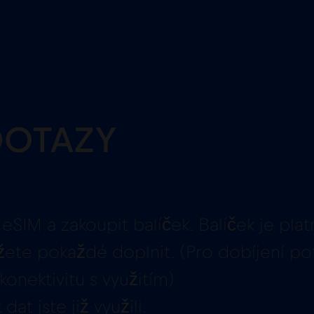
DOTAZY
eSIM a zakoupit balíček. Balíček je plat
žete pokaždé doplnit. (Pro dobíjení pot
onektivitu s využitím)
at jste již využili.