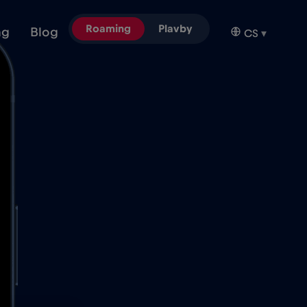
Roaming
Plavby
ng
Blog
CS
▾