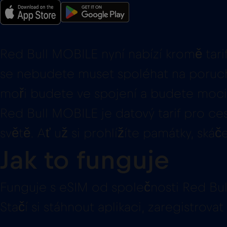
Red Bull MOBILE nyní nabízí kromě tarif
se nebudete muset spoléhat na poruch
moři budete ve spojení a budete moci 
Red Bull MOBILE je datový tarif pro ce
světě. Ať už si prohlížíte památky, ská
Jak to funguje
Funguje s eSIM od společnosti Red Bu
Stačí si stáhnout aplikaci, zaregistrov