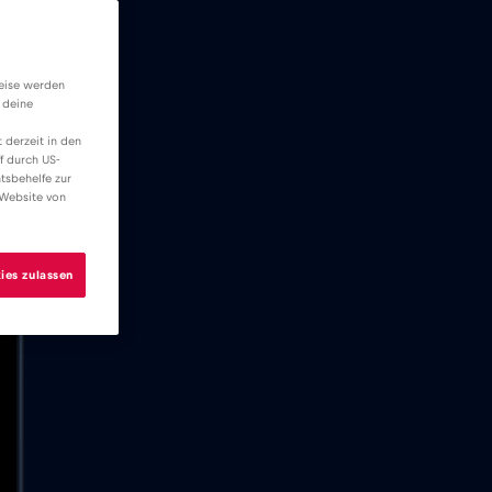
weise werden
 deine
 derzeit in den
f durch US-
tsbehelfe zur
 Website von
ies zulassen