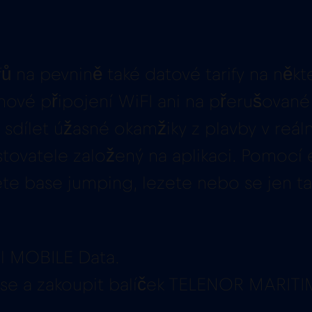
ů na pevnině také datové tarify na někte
ové připojení WiFI ani na přerušované
sdílet úžasné okamžiky z plavby v reál
stovatele založený na aplikaci. Pomocí
čete base jumping, lezete nebo se jen ta
ll MOBILE Data.
at se a zakoupit balíček TELENOR MARITI