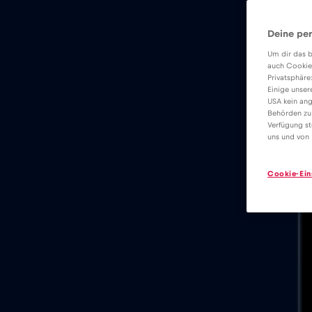
Deine per
Um dir das b
auch Cookie
Privatsphäre
Einige unser
USA kein ang
Behörden zu
Verfügung st
uns und von 
Cookie-Ein