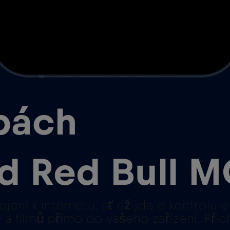
vbách
d Red Bull M
ojení k internetu, ať už jde o kontrolu
 filmů přímo do vašeho zařízení. Přich