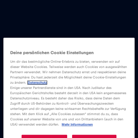
Deine persönlichen Cookie Einstellungen
Um dir das bestmögliche Online-Erlebnis zu bieten, verwenden wir auf
dieser Website Cookies. Teilweise werden auch Cookies von ausgewählten
Partnern verwendet. Wir nehmen Datenschutz ernst und respektieren deine
Privatsphäre: Du hast jederzeit die Möglichkeit deine Cookie-Einstellungen
zu ändern.
Datenschutz
Einige unserer Partnerdienste sind in den USA. Nach Judikatur des
Europäischen Gerichtshofes besteht derzeit in den USA kein angemessenes
Datenschutzniveau. Es besteht daher das Risiko, dass deine Daten dem
Zugriff durch US-Behörden zu Kontroll- und Überwachungszwecken
unterliegen und dir dagegen keine wirksamen Rechtsbehelfe zur Verfügung
stehen. Mit dem Klick auf „Alle Cookies zulassen“ stimmst du zu, dass
Cookies auf unserer Website von uns und von Drittanbietern (auch in den
eSIM
Blog
USA) verwendet werden dürfen.
Mehr Informationen
Comment assister aux plus grands matchs
internationaux de football aux États-Unis, au Mexique et