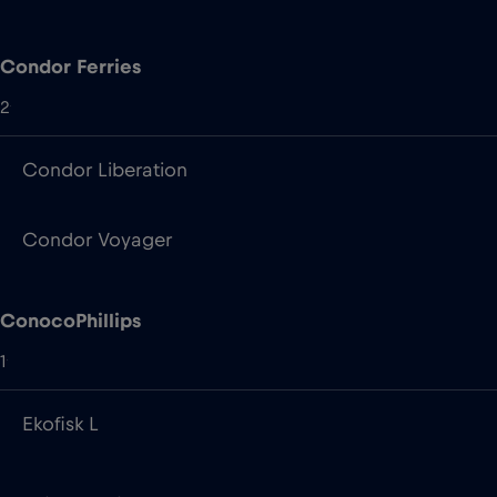
Condor Liberation
Condor Voyager
ConocoPhillips
1
Ekofisk L
Corsica Ferries
7
Mega Andrea