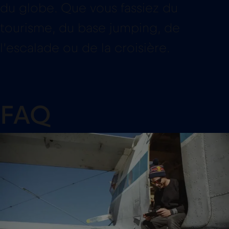
du globe. Que vous fassiez du
tourisme, du base jumping, de
l’escalade ou de la croisière.
FAQ