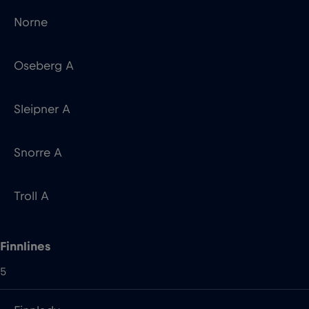
Sleipner A
Snorre A
Troll A
Finnlines
5
Finnlady
FinnMaid