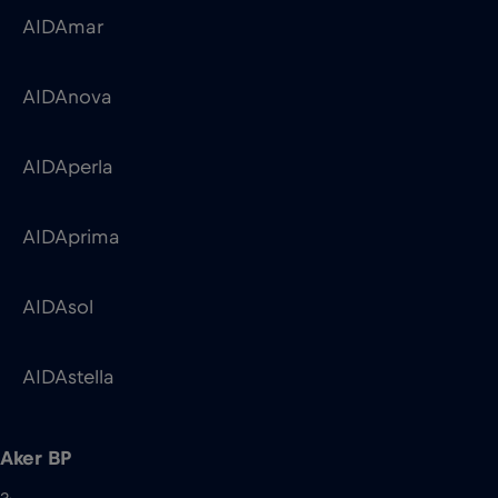
AIDAperla
AIDAprima
AIDAsol
AIDAstella
Aker BP
3
Skarv
Ula QP