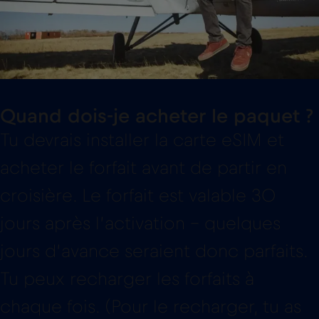
Quand dois-je acheter le paquet ?
Tu devrais installer la carte eSIM et
acheter le forfait avant de partir en
croisière. Le forfait est valable 30
jours après l’activation – quelques
jours d’avance seraient donc parfaits.
Tu peux recharger les forfaits à
chaque fois. (Pour le recharger, tu as