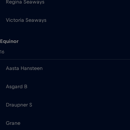
Equinor
16
Aasta Hansteen
Asgard B
Draupner S
Grane
Gullfaks A
Heidrun TLP