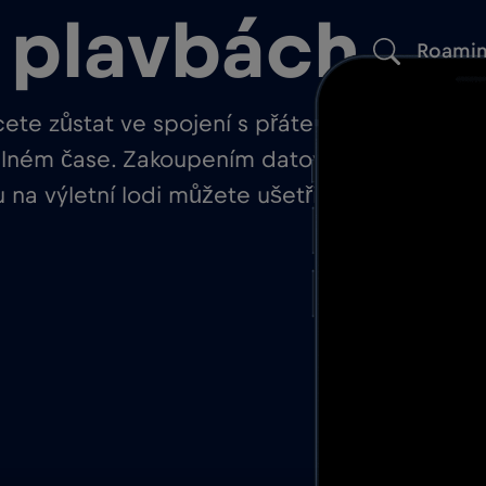
a plavbách
Roami
ete zůstat ve spojení s přáteli a
reálném čase. Zakoupením datového
 na výletní lodi můžete ušetřit