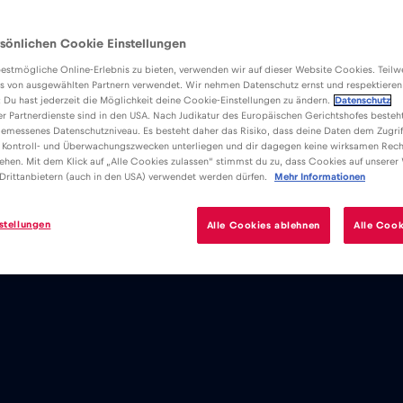
sönlichen Cookie Einstellungen
estmögliche Online-Erlebnis zu bieten, verwenden wir auf dieser Website Cookies. Teil
s von ausgewählten Partnern verwendet. Wir nehmen Datenschutz ernst und respektieren
: Du hast jederzeit die Möglichkeit deine Cookie-Einstellungen zu ändern.
Datenschutz
er Partnerdienste sind in den USA. Nach Judikatur des Europäischen Gerichtshofes besteht
emessenes Datenschutzniveau. Es besteht daher das Risiko, dass deine Daten dem Zugrif
 Kontroll- und Überwachungszwecken unterliegen und dir dagegen keine wirksamen Rech
ehen. Mit dem Klick auf „Alle Cookies zulassen“ stimmst du zu, dass Cookies auf unserer
Drittanbietern (auch in den USA) verwendet werden dürfen.
Mehr Informationen
stellungen
Alle Cookies ablehnen
Alle Cook