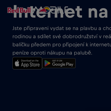
Internet n
Jste připraveni vydat se na plavbu a chc
rodinou a sdílet své dobrodružství v 
balíčku předem pro připojení k internetu
peníze oproti nákupu na palubě.