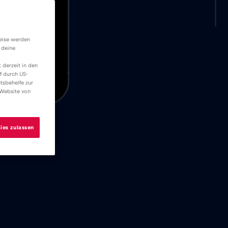
weise werden
 deine
 derzeit in den
f durch US-
tsbehelfe zur
 Website von
ies zulassen