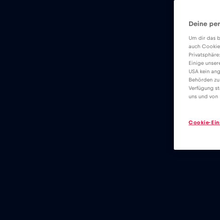
Deine per
Um dir das b
auch Cookie
Privatsphäre
Einige unser
USA kein ang
Behörden zu
Verfügung st
uns und von 
Cookie-Ein