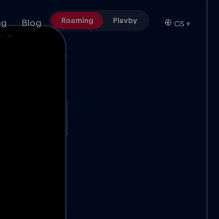
Roaming
Plavby
ng
Blog
CS
▾