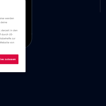
weise werden
 deine
 derzeit in den
f durch US-
tsbehelfe zur
 Website von
ies zulassen