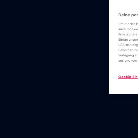
Deine per
Um dir das b
auch Cookie
Privatsphäre
Einige unser
USA kein ang
Behörden zu
Verfügung st
uns und von 
Cookie-Ein