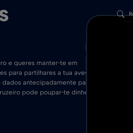
s
R
iro e queres manter-te em
es para partilhares a tua aventura
 dados antecipadamente para a
cruzeiro pode poupar-te dinheiro,