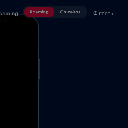
Roaming
Cruzeiros
oaming
PT-PT
▾