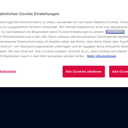
sönlichen Cookie Einstellungen
estmögliche Online-Erlebnis zu bieten, verwenden wir auf dieser Website Cookies. Teil
s von ausgewählten Partnern verwendet. Wir nehmen Datenschutz ernst und respektieren
: Du hast jederzeit die Möglichkeit deine Cookie-Einstellungen zu ändern.
Datenschutz
er Partnerdienste sind in den USA. Nach Judikatur des Europäischen Gerichtshofes besteht
emessenes Datenschutzniveau. Es besteht daher das Risiko, dass deine Daten dem Zugrif
 Kontroll- und Überwachungszwecken unterliegen und dir dagegen keine wirksamen Rech
ehen. Mit dem Klick auf „Alle Cookies zulassen“ stimmst du zu, dass Cookies auf unserer
Drittanbietern (auch in den USA) verwendet werden dürfen.
Mehr Informationen
stellungen
Alle Cookies ablehnen
Alle Cook