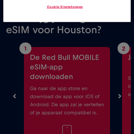
Cookie-Einstellungen
Hoe krijg je de gratis
eSIM voor Houston?
1
2
De Red Bull MOBILE
J
eSIM-app
downloaden
St
in
Ga naar de app store en
sm
download de app voor iOS of
Android. De app zal je vertellen
of je apparaat compatibel is.