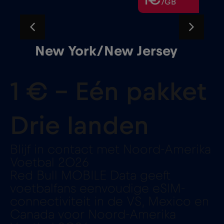
1€
/GB
Miami
1 € - Eén pakket
Drie landen
Blijf in contact met Noord-Amerika
Voetbal 2026
Red Bull MOBILE Data geeft
voetbalfans eenvoudige eSIM-
connectiviteit in de VS, Mexico en
Canada voor Noord-Amerika