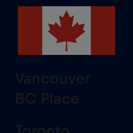
Canada
Vancouver
BC Place
Toronto