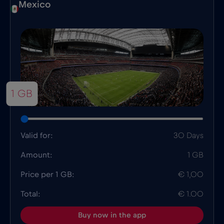
Mexico
1 GB
Valid for:
30 Days
Amount:
1 GB
Price per 1 GB:
€ 1,00
Total:
€ 1.00
Buy now in the app