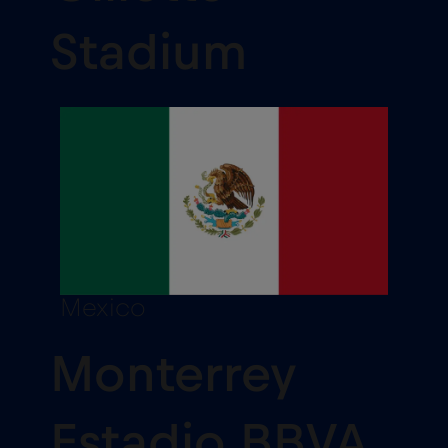
Stadium
Mexico
Monterrey
Estadio BBVA