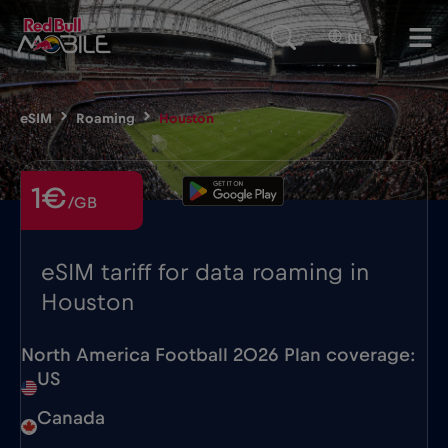
NL
▾
eSIM
Roaming
Houston
1€
/GB
eSIM tariff for data roaming in
Houston
North America Football 2026 Plan coverage:
US
Canada