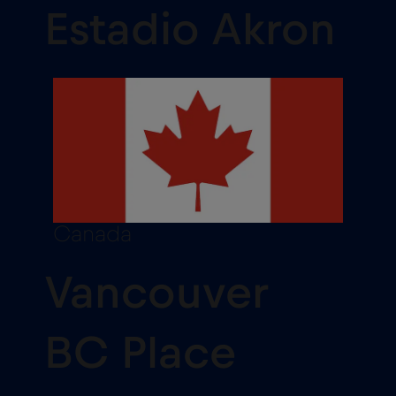
Estadio Akron
Canada
Vancouver
BC Place