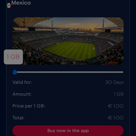
Mexico
1 GB
Valid for:
30 Days
Amount:
1 GB
Price per 1 GB:
€ 1,00
Total:
€ 1.00
Buy now in the app