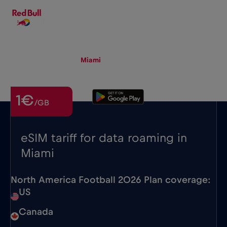
NL
▾
eSIM
Roaming
Miami
1€
/GB
eSIM tariff for data roaming in
Miami
North America Football 2026 Plan coverage:
US
Canada