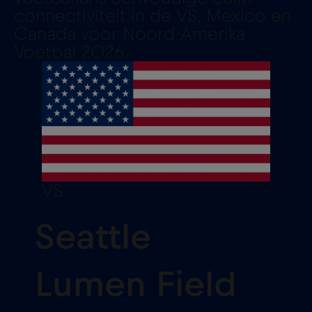
connectiviteit in de VS, Mexico en
Canada voor Noord-Amerika
Voetbal 2026.
VS
Seattle
Lumen Field