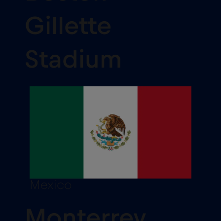
Gillette
Stadium
Mexico
Monterrey