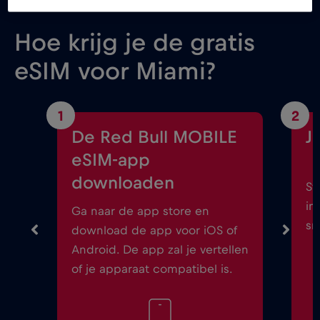
Hoe krijg je de gratis
eSIM voor Miami?
1
2
De Red Bull MOBILE
J
eSIM-app
downloaden
St
in
Ga naar de app store en
sm
download de app voor iOS of
Android. De app zal je vertellen
of je apparaat compatibel is.