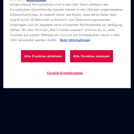
Einige unserer Partnerdienste sind in den USA. Nach Judikatur des
Europäischen Gerichtshofes besteht derzeit in den USA kein angemessenes
Datenschutzniveau. Es besteht daher das Risiko, dass deine Daten dem
Zugriff durch US-Behörden zu Kontroll- und Überwachungszwecken
unterliegen und dir dagegen keine wirksamen Rechtsbehelfe zur Verfügung
stehen. Mit dem Klick auf „Alle Cookies zulassen“ stimmst du zu, dass
Cookies auf unserer Website von uns und von Drittanbietern (auch in den
USA) verwendet werden dürfen.
Mehr Informationen
Alle Cookies ablehnen
Alle Cookies zulassen
Cookie-Einstellungen