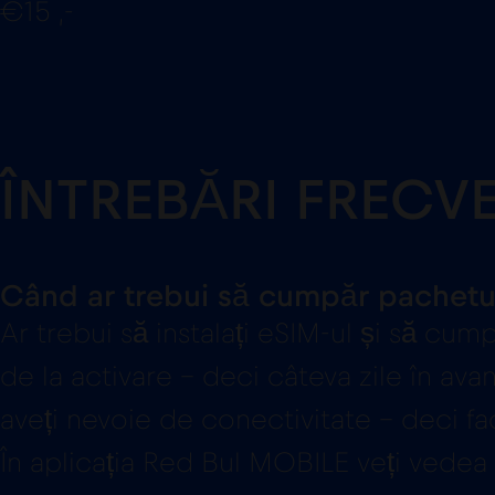
€15 ,-
ÎNTREBĂRI FRECV
Când ar trebui să cumpăr pachetu
Ar trebui să instalați eSIM-ul și să cum
de la activare – deci câteva zile în ava
aveți nevoie de conectivitate – deci fac
În aplicația Red Bul MOBILE veți vedea c