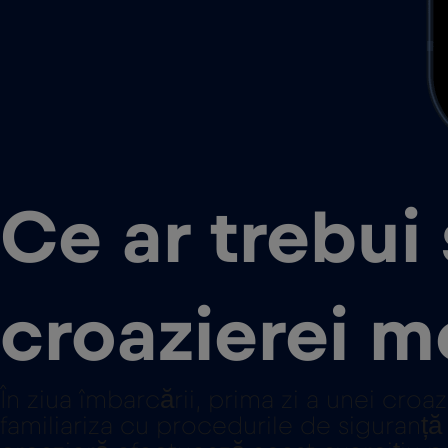
Ce ar trebui 
croazierei m
În ziua îmbarcării, prima zi a unei croa
familiariza cu procedurile de siguranță 