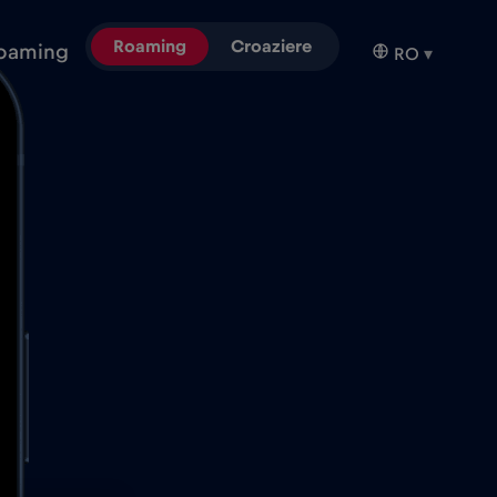
Roaming
Croaziere
oaming
RO
▾