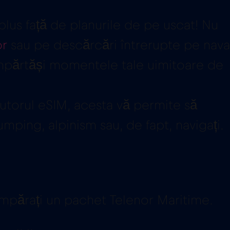
lus față de planurile de pe uscat! Nu
or
sau pe descărcări întrerupte pe nava
 împărtăși momentele tale uimitoare de
jutorul eSIM, acesta vă permite să
umping, alpinism sau, de fapt, navigați.
 cumpărați un pachet Telenor Maritime.