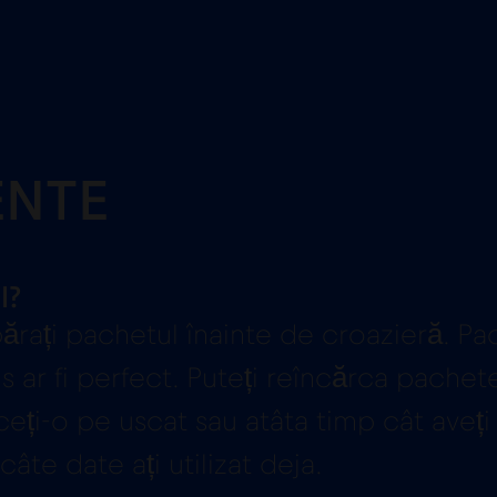
ENTE
l?
părați pachetul înainte de croazieră. Pa
ns ar fi perfect. Puteți reîncărca pache
eți-o pe uscat sau atâta timp cât aveți 
âte date ați utilizat deja.