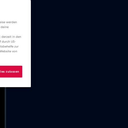
weise werden
 deine
 derzeit in den
f durch US-
tsbehelfe zur
 Website von
ies zulassen