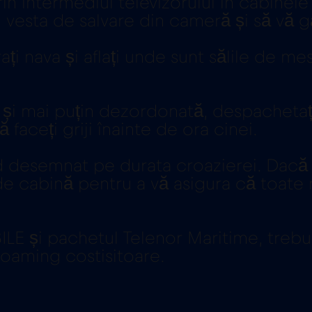
in intermediul televizorului în cabinel
ați vesta de salvare din cameră și să vă
i nava și aflați unde sunt sălile de mese
 și mai puțin dezordonată, despachetați
 faceți griji înainte de ora cinei.
 desemnat pe durata croazierei. Dacă av
 de cabină pentru a vă asigura că toate
LE și pachetul Telenor Maritime, trebui
roaming costisitoare.