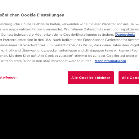
sönlichen Cookie Einstellungen
estmögliche Online-Erlebnis zu bieten, verwenden wir auf dieser Website Cookies. Teil
s von ausgewählten Partnern verwendet. Wir nehmen Datenschutz ernst und respektieren
: Du hast jederzeit die Möglichkeit deine Cookie-Einstellungen zu ändern.
Datenschutz
er Partnerdienste sind in den USA. Nach Judikatur des Europäischen Gerichtshofes besteht
emessenes Datenschutzniveau. Es besteht daher das Risiko, dass deine Daten dem Zugrif
 Kontroll- und Überwachungszwecken unterliegen und dir dagegen keine wirksamen Rech
ehen. Mit dem Klick auf „Alle Cookies zulassen“ stimmst du zu, dass Cookies auf unserer
Drittanbietern (auch in den USA) verwendet werden dürfen.
Mehr Informationen
stellungen
Alle Cookies ablehnen
Alle Cook