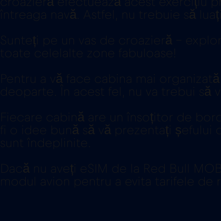
croazieră efectuează acest exercițiu pr
întreaga navă. Astfel, nu trebuie să lu
Sunteți pe un vas de croazieră - exploraț
toate celelalte zone fabuloase!
Pentru a vă face cabina mai organizată
deoparte. În acest fel, nu va trebui să vă
Fiecare cabină are un însoțitor de bord
fi o idee bună să vă prezentați șefului
sunt îndeplinite.
Dacă nu aveți eSIM de la Red Bull MOBI
modul avion pentru a evita tarifele de 