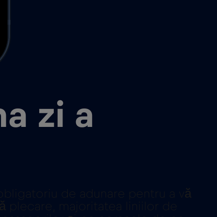
a zi a
ul obligatoriu de adunare pentru a vă
 plecare, majoritatea liniilor de