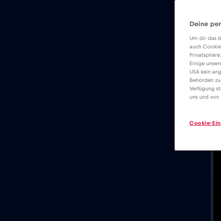
Deine per
Um dir das b
auch Cookie
Privatsphäre
Einige unser
USA kein ang
Behörden zu
Verfügung st
uns und von 
Cookie-Ein