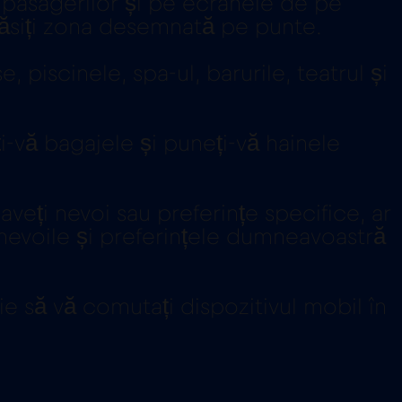
e pasagerilor și pe ecranele de pe
 găsiți zona desemnată pe punte.
, piscinele, spa-ul, barurile, teatrul și
-vă bagajele și puneți-vă hainele
eți nevoi sau preferințe specifice, ar
 nevoile și preferințele dumneavoastră
e să vă comutați dispozitivul mobil în