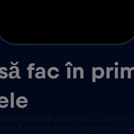
să fac în prim
ele
ziere, trebuie să participați la exerciți
și a vă localiza postul de adunare. După