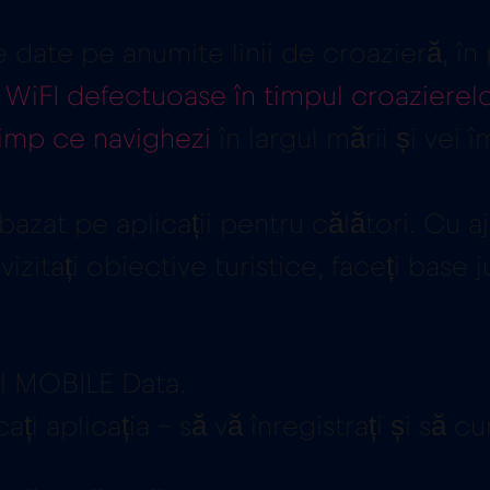
ate pe anumite linii de croazieră, în p
 WiFI defectuoase în timpul croazierel
timp ce navighezi
în largul mării și vei
azat pe aplicații pentru călători. Cu a
zitați obiective turistice, faceți base j
ll MOBILE Data.
ați aplicația – să vă înregistrați și să