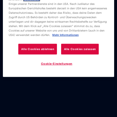
Einige unserer Partnerdienste sind in den USA. Nach Judikatur des
Europäischen Gerichtshofes besteht derzeit in den USA kein angemessenes
Datenschutzniveau. Es besteht daher das Risiko, dass deine Daten dem
Zugriff durch US-Behörden zu Kontroll- und Überwachungszwecken
unterliegen und dir dagegen keine wirksamen Rechtsbehelfe zur Verfügung
stehen. Mit dem Klick auf „Alle Cookies zulassen“ stimmst du zu, dass
Cookies auf unserer Website von uns und von Drittanbietern (auch in den
USA) verwendet werden dürfen.
Mehr Informationen
Alle Cookies ablehnen
Alle Cookies zulassen
Cookie-Einstellungen