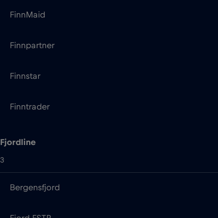
Finnstar
Finntrader
Fjordline
3
Bergensfjord
Fjord FSTR
Stavangerfjord