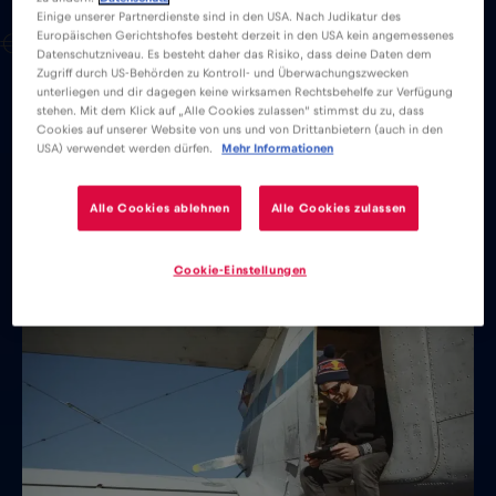
Einige unserer Partnerdienste sind in den USA. Nach Judikatur des
Europäischen Gerichtshofes besteht derzeit in den USA kein angemessenes
€15 ，-
Datenschutzniveau. Es besteht daher das Risiko, dass deine Daten dem
Zugriff durch US-Behörden zu Kontroll- und Überwachungszwecken
unterliegen und dir dagegen keine wirksamen Rechtsbehelfe zur Verfügung
stehen. Mit dem Klick auf „Alle Cookies zulassen“ stimmst du zu, dass
Cookies auf unserer Website von uns und von Drittanbietern (auch in den
USA) verwendet werden dürfen.
Mehr Informationen
Alle Cookies ablehnen
Alle Cookies zulassen
常見問題
Cookie-Einstellungen