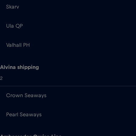
Valhall PH
Alvina shipping
2
Crown Seaways
Pearl Seaways
Ambassador Cruise Line
2
Ambience