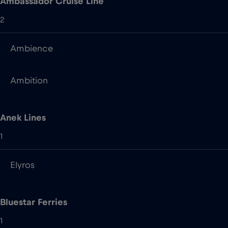
Ambition
Anek Lines
1
Elyros
Bluestar Ferries
1
Asterion II
Brittany Ferries