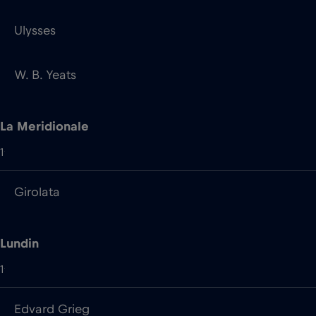
La Meridionale
1
Girolata
Lundin
1
Edvard Grieg
Marella Cruises (TUI UK)
5