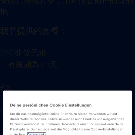
要購買陸地套餐，請選擇您前往的目的
地。
我們提供的套餐：
250兆位元組
/ 有效期為30天
€5 ，-
Deine persönlichen Cookie Einstellungen
1 千兆位元組
Um dir das bestmögliche Online-Erlebnis zu bieten, verwenden wir auf
dieser Website Cookies. Teilweise werden auch Cookies von ausgewählten
/ 有效期為30天
Partnern verwendet. Wir nehmen Datenschutz ernst und respektieren deine
Privatsphäre: Du hast jederzeit die Möglichkeit deine Cookie-Einstellungen
zu ändern.
Datenschutz