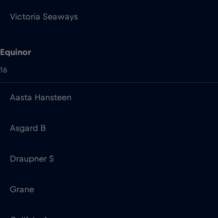
16
Aasta Hansteen
Asgard B
Draupner S
Grane
Gullfaks A
Heidrun TLP