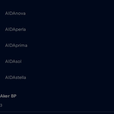
AIDAprima
AIDAsol
AIDAstella
Aker BP
3
Skarv
Ula QP