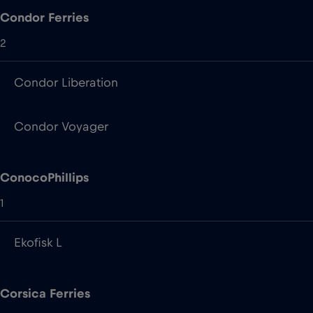
Condor Voyager
ConocoPhillips
1
Ekofisk L
Corsica Ferries
7
Mega Andrea