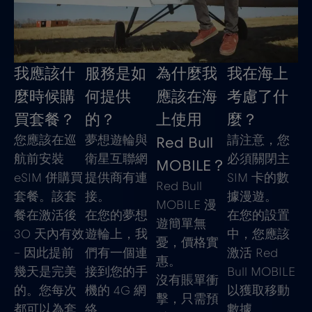
我應該什
服務是如
為什麼我
我在海上
麼時候購
何提供
應該在海
考慮了什
買套餐？
的？
上使用
麼？
您應該在巡
夢想遊輪與
請注意，您
Red Bull
航前安裝
衛星互聯網
必須關閉主
MOBILE？
eSIM 併購買
提供商有連
SIM 卡的數
Red Bull
套餐。該套
接。
據漫遊。
MOBILE 漫
餐在激活後
在您的夢想
在您的設置
遊簡單無
30 天內有效
遊輪上，我
中，您應該
憂，價格實
– 因此提前
們有一個連
激活 Red
惠。
幾天是完美
接到您的手
Bull MOBILE
沒有賬單衝
的。您每次
機的 4G 網
以獲取移動
擊，只需預
都可以為套
絡。
數據。