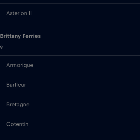
9
Armorique
Barfleur
Bretagne
Cotentin
Mont St Michel
Normandie