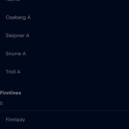
Sleipner A
Snorre A
Troll A
Finnlines
5
Finnlady
FinnMaid
Finnpartner