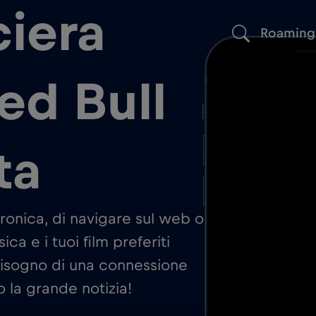
ciera
Roaming
ed Bull
ta
ttronica, di navigare sul web o di
ca e i tuoi film preferiti
 bisogno di una connessione
o la grande notizia!