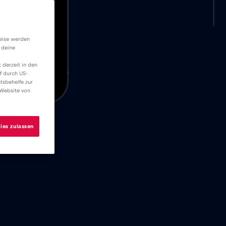
weise werden
 deine
 derzeit in den
f durch US-
tsbehelfe zur
 Website von
ies zulassen