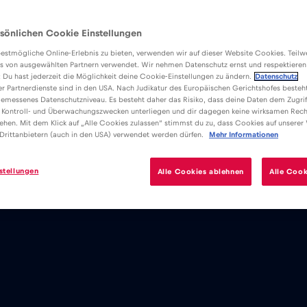
sönlichen Cookie Einstellungen
estmögliche Online-Erlebnis zu bieten, verwenden wir auf dieser Website Cookies. Teil
s von ausgewählten Partnern verwendet. Wir nehmen Datenschutz ernst und respektieren
: Du hast jederzeit die Möglichkeit deine Cookie-Einstellungen zu ändern.
Datenschutz
er Partnerdienste sind in den USA. Nach Judikatur des Europäischen Gerichtshofes besteht
emessenes Datenschutzniveau. Es besteht daher das Risiko, dass deine Daten dem Zugrif
 Kontroll- und Überwachungszwecken unterliegen und dir dagegen keine wirksamen Rech
ehen. Mit dem Klick auf „Alle Cookies zulassen“ stimmst du zu, dass Cookies auf unserer
Drittanbietern (auch in den USA) verwendet werden dürfen.
Mehr Informationen
stellungen
Alle Cookies ablehnen
Alle Cook