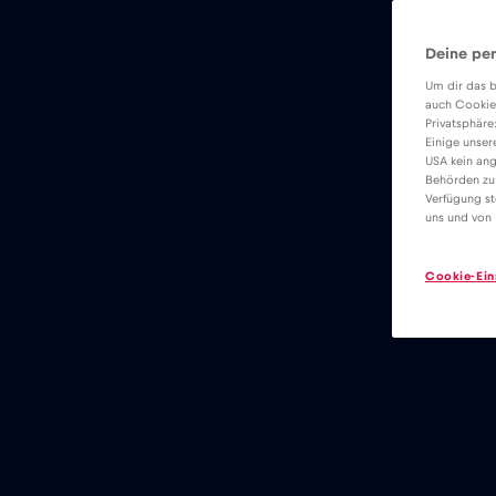
Deine per
Um dir das b
auch Cookie
Privatsphäre
Einige unser
USA kein ang
Behörden zu
Verfügung st
uns und von 
Cookie-Ein