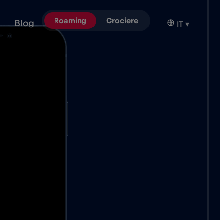
Roaming
Crociere
Blog
IT
▾