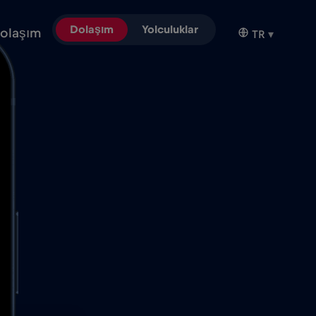
Dolaşım
Yolculuklar
olaşım
TR
▾