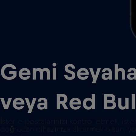
Gemi Seyaha
veya Red Bu
İster e-postalarınızı kontrol etmek, ist
doğrudan cihazınıza aktarmak olsun, yolc