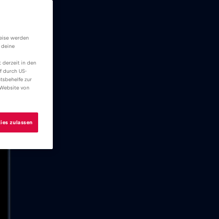
weise werden
 deine
 derzeit in den
f durch US-
tsbehelfe zur
 Website von
ies zulassen