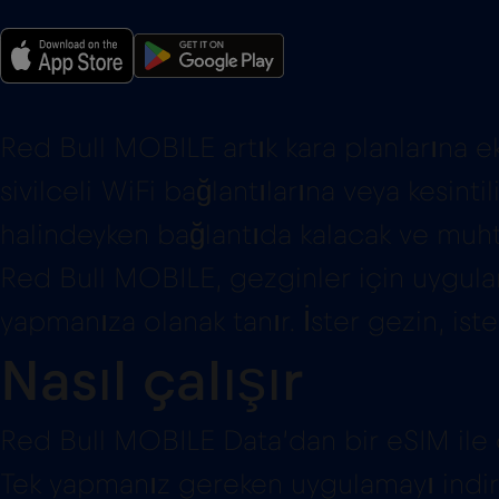
Red Bull MOBILE artık kara planlarına ek
sivilceli WiFi bağlantılarına veya kesi
halindeyken bağlantıda kalacak ve muht
Red Bull MOBILE, gezginler için uygulam
yapmanıza olanak tanır. İster gezin, ist
Nasıl çalışır
Red Bull MOBILE Data’dan bir eSIM ile ç
Tek yapmanız gereken uygulamayı indir