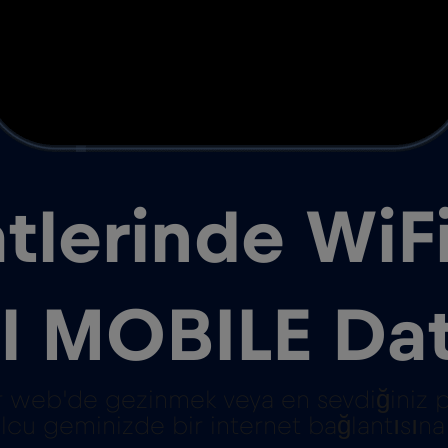
tlerinde WiF
ll MOBILE Da
er web'de gezinmek veya en sevdiğiniz pr
u geminizde bir internet bağlantısına ih