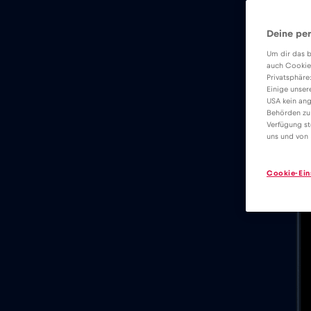
Deine per
Um dir das b
auch Cookie
Privatsphäre
Einige unser
USA kein ang
Behörden zu
Verfügung st
uns und von 
Cookie-Ein