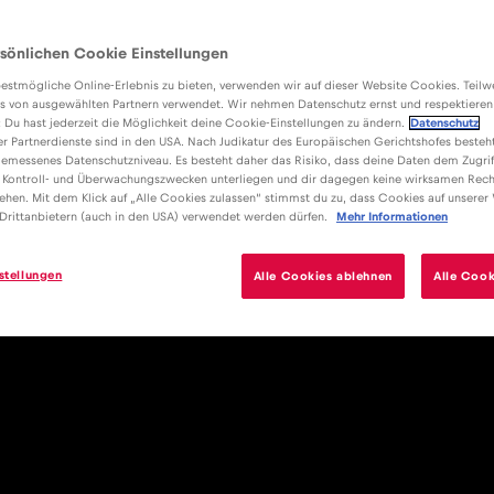
sönlichen Cookie Einstellungen
estmögliche Online-Erlebnis zu bieten, verwenden wir auf dieser Website Cookies. Teil
s von ausgewählten Partnern verwendet. Wir nehmen Datenschutz ernst und respektieren
: Du hast jederzeit die Möglichkeit deine Cookie-Einstellungen zu ändern.
Datenschutz
er Partnerdienste sind in den USA. Nach Judikatur des Europäischen Gerichtshofes besteht
emessenes Datenschutzniveau. Es besteht daher das Risiko, dass deine Daten dem Zugrif
 Kontroll- und Überwachungszwecken unterliegen und dir dagegen keine wirksamen Rech
ehen. Mit dem Klick auf „Alle Cookies zulassen“ stimmst du zu, dass Cookies auf unserer
Drittanbietern (auch in den USA) verwendet werden dürfen.
Mehr Informationen
stellungen
Alle Cookies ablehnen
Alle Cook