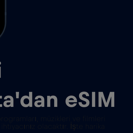
i
ta'dan eSIM
ogramları, müzikleri ve filmleri
tiyacınız olacaktır. İşte harika