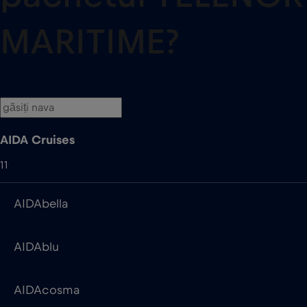
MARITIME?
AIDA Cruises
11
AIDAbella
AIDAblu
AIDAcosma