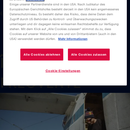
Einige unserer Partnerdienste sind in den USA. Nach Judikatur des
Europäischen Gerichtshofes besteht derzeit in den USA kein angemessenes
€15 ,-
Datenschutzniveau. Es besteht daher das Risiko, dass deine Daten dem
Zugriff durch US-Behörden zu Kontroll- und Überwachungszwecken
unterliegen und dir dagegen keine wirksamen Rechtsbehelfe zur Verfügung
stehen. Mit dem Klick auf „Alle Cookies zulassen“ stimmst du zu, dass
Cookies auf unserer Website von uns und von Drittanbietern (auch in den
USA) verwendet werden dürfen.
Mehr Informationen
Alle Cookies ablehnen
Alle Cookies zulassen
ÎNTREBĂRI
Cookie-Einstellungen
FRECVENTE