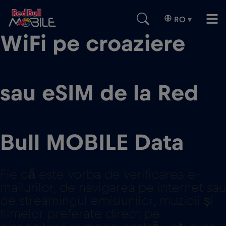
RO
▾
WiFi pe croaziere
sau eSIM de la Red
Bull MOBILE Data
Fie că este vorba de verificarea e-
mailurilor, de navigarea pe internet sau
de streamingul emisiunilor, muzicii și
filmelor preferate direct pe