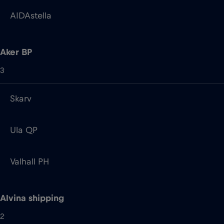
AIDAstella
Aker BP
3
Skarv
Ula QP
Valhall PH
Alvina shipping
2