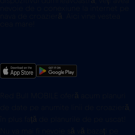
dispozitivul dumneavoastră, veți avea
nevoie de o conexiune la internet pe
nava de croazieră. Aici vine vestea
cea mare!
Red Bull MOBILE oferă acum planuri
de date pe anumite linii de croazieră,
în plus față de planurile de pe uscat!
Nu va mai fi nevoie să vă bazați pe