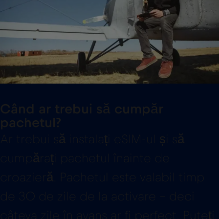
Când ar trebui să cumpăr
pachetul?
Ar trebui să instalați eSIM-ul și să
cumpărați pachetul înainte de
croazieră. Pachetul este valabil timp
de 30 de zile de la activare – deci
câteva zile în avans ar fi perfect. Puteți