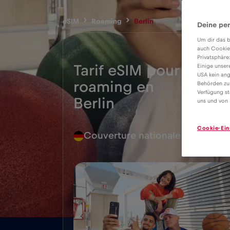
eSIM
Roaming
Berlin
Deine per
Um dir das b
auch Cookie
Privatsphäre
Tarif eSIM pour le
Einige unser
USA kein ang
roaming en
Behörden zu
2€
Verfügung st
Berlin
uns und von 
Cookie-Ein
Couverture nationale