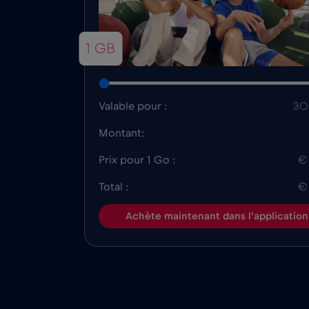
1 GB
Valable pour :
30 
Montant:
Prix pour 1 Go :
€
Total :
€
Achète maintenant dans l'application