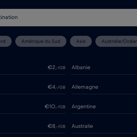
ord
Amérique du Sud
Asie
Australie/Océan
€2
Albanie
,-/GB
€4
Allemagne
,-/GB
€10
Argentine
,-/GB
€8
Australie
,-/GB