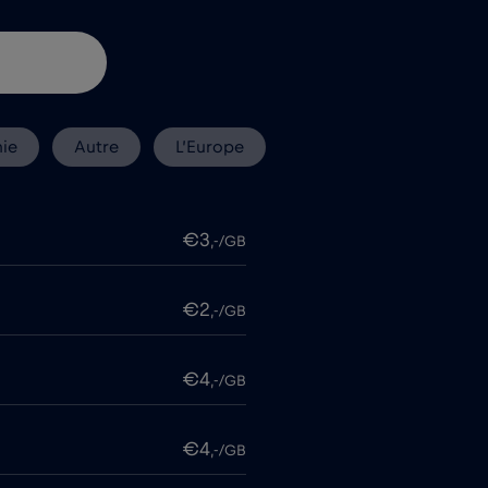
ie
Autre
L’Europe
€3
,-/GB
€2
,-/GB
€4
,-/GB
€4
,-/GB