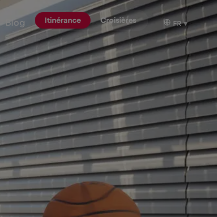
Itinérance
Croisières
Blog
FR
▾