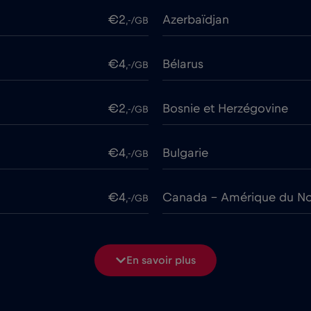
€2
Azerbaïdjan
,-/GB
€4
Bélarus
,-/GB
€2
Bosnie et Herzégovine
,-/GB
€4
Bulgarie
,-/GB
€4
Canada - Amérique du No
,-/GB
€7
Chine
,-/GB
En savoir plus
€2
Colombie
,-/GB