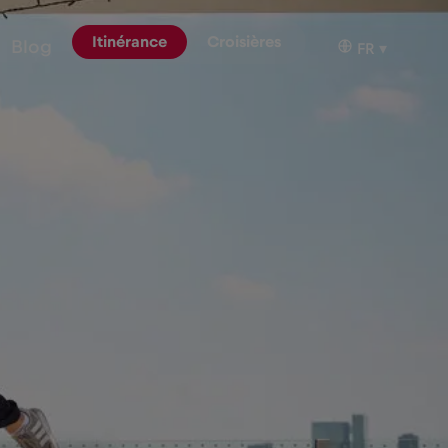
Itinérance
Croisières
Blog
FR
▾