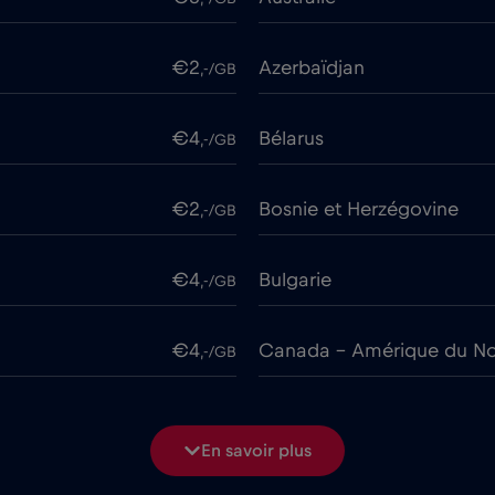
€2
Azerbaïdjan
,-/GB
€4
Bélarus
,-/GB
€2
Bosnie et Herzégovine
,-/GB
€4
Bulgarie
,-/GB
€4
Canada - Amérique du No
,-/GB
€7
Chine
,-/GB
En savoir plus
€2
Colombie
,-/GB