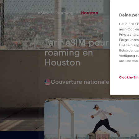
eSIM
Roaming
Houston
Deine per
Um dir das b
auch Cookie
Privatsphäre
Tarif eSIM pour le
Einige unser
USA kein ang
roaming en
Behörden zu
4€
Verfügung st
Houston
uns und von 
Cookie-Ein
Couverture nationale