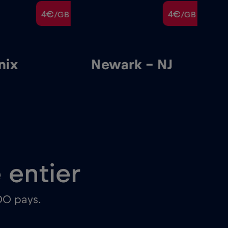
4€
4€
/GB
/GB
nix
Newark – NJ
S
entier
00 pays.