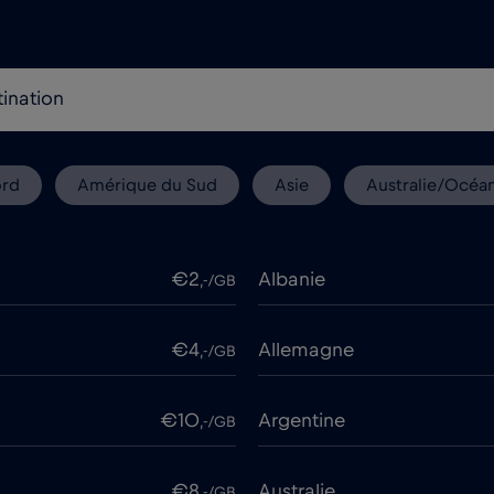
ord
Amérique du Sud
Asie
Australie/Océan
€2
Albanie
,-/GB
€4
Allemagne
,-/GB
€10
Argentine
,-/GB
€8
Australie
,-/GB