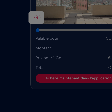
1 GB
Valable pour :
30 
Montant:
Prix pour 1 Go :
€
Total :
€
Achète maintenant dans l'application