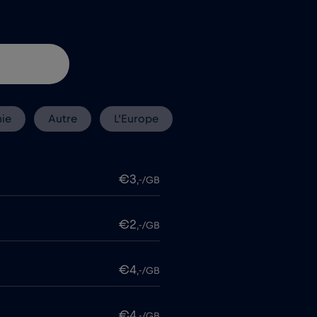
ie
Autre
L’Europe
€3
,-/GB
€2
,-/GB
€4
,-/GB
€4
,-/GB