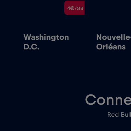
€
4€
/GB
/GB
Washington
Nouvelle
D.C.
Orléans
Conne
Red Bul