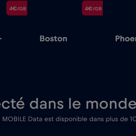
4€
4€
/GB
/GB
-
Boston
Phoe
cté dans le monde 
l MOBILE Data est disponible dans plus de 1