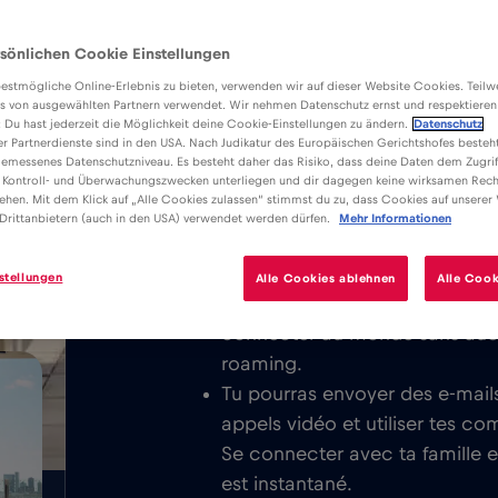
sönlichen Cookie Einstellungen
estmögliche Online-Erlebnis zu bieten, verwenden wir auf dieser Website Cookies. Teil
s von ausgewählten Partnern verwendet. Wir nehmen Datenschutz ernst und respektieren
: Du hast jederzeit die Möglichkeit deine Cookie-Einstellungen zu ändern.
Datenschutz
er Partnerdienste sind in den USA. Nach Judikatur des Europäischen Gerichtshofes besteht
Avantages
Description
C
emessenes Datenschutzniveau. Es besteht daher das Risiko, dass deine Daten dem Zugrif
Télécharge l’application Red Bull M
 Kontroll- und Überwachungszwecken unterliegen und dir dagegen keine wirksamen Rech
/GB
ehen. Mit dem Klick auf „Alle Cookies zulassen“ stimmst du zu, dass Cookies auf unserer
l’Internet mobile illimité à , ou dan
Drittanbietern (auch in den USA) verwendet werden dürfen.
Mehr Informationen
respectivement.
stellungen
Alle Cookies ablehnen
Alle Cook
Une fois que tu as activé ta ca
connecter au monde sans aucu
roaming.
Tu pourras envoyer des e-mails
appels vidéo et utiliser tes c
Se connecter avec ta famille 
est instantané.