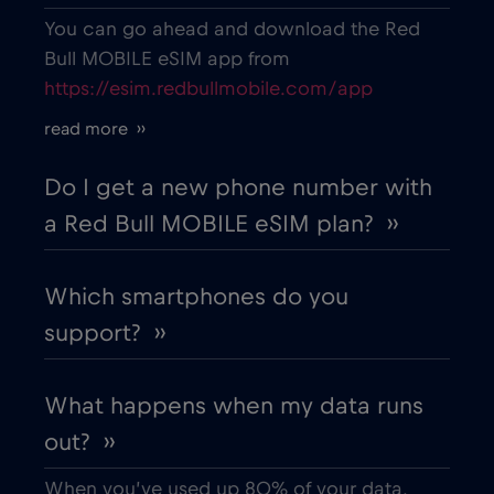
Belarus
€2
,-/GB
You can go ahead and download the Red
Bull MOBILE eSIM app from
https://esim.redbullmobile.com/app
Belgium
€2
,-/GB
read more ››
Belgrade
€2
,-/GB
Do I get a new phone number with
a Red Bull MOBILE eSIM plan? ››
Berat
€
,-/GB
Which smartphones do you
Berlin
€
,-/GB
support? ››
Bilbao
€
,-/GB
What happens when my data runs
out? ››
Bloemfontein
€2
,-/GB
When you’ve used up 80% of your data,