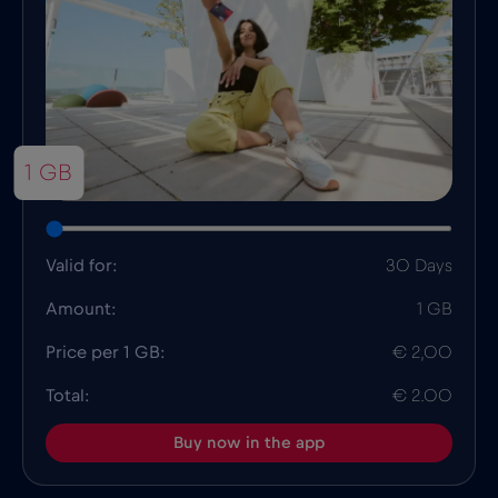
1 GB
Valid for:
30 Days
Amount:
1 GB
Price per 1 GB:
€ 2,00
Total:
€ 2.00
Buy now in the app