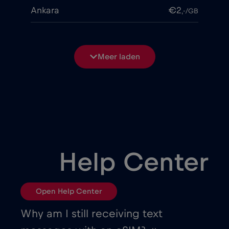
Ankara
€2
,-/GB
Antalya
€2
,-/GB
Meer laden
Antwerp
€
,-/GB
Argentina
€4
,-/GB
Armenia
€8
,-/GB
Help Center
Athens
€2
,-/GB
Open Help Center
Atlanta
€
,-/GB
Why am I still receiving text