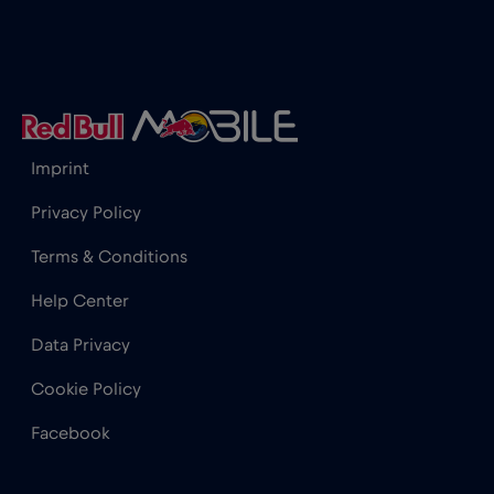
Cannes
€
,-/GB
Cape Town
€2
,-/GB
Imprint
Chad
€4
,-/GB
Privacy Policy
Terms & Conditions
Chamonix
€
,-/GB
Help Center
Charlotte, NC
€
,-/GB
Data Privacy
Cookie Policy
Chicago
€4
,-/GB
Facebook
Chile
€7
,-/GB