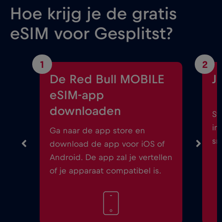
Hoe krijg je de gratis
eSIM voor Gesplitst?
1
2
De Red Bull MOBILE
J
eSIM-app
downloaden
St
in
Ga naar de app store en
sm
download de app voor iOS of
Android. De app zal je vertellen
of je apparaat compatibel is.