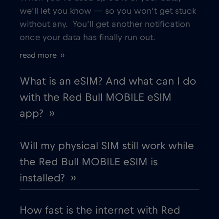
Bologna
€
we’ll let you know — so you won’t get stuck
,-/GB
without any. You’ll get another notification
once your data has finally run out.
Bordeaux
€
,-/GB
read more ››
Bosnia and Herzegovina
€2
,-/GB
What is an eSIM? And what can I do
with the Red Bull MOBILE eSIM
Boston
€
,-/GB
app? ››
Brasil
€4
,-/GB
Will my physical SIM still work while
the Red Bull MOBILE eSIM is
Brasilia
€
,-/GB
installed? ››
Brussels
€
,-/GB
How fast is the internet with Red