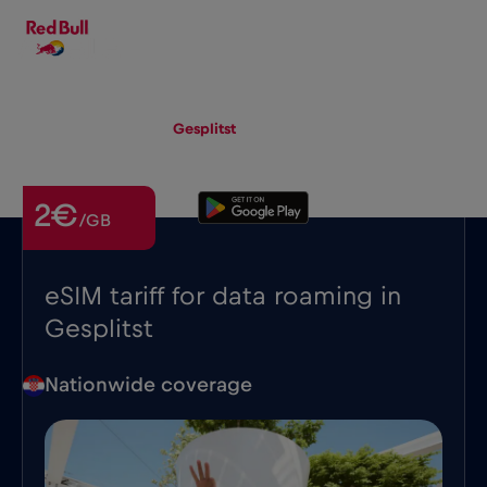
NL
▾
eSIM
Roaming
Gesplitst
2€
/GB
eSIM tariff for data roaming in
Gesplitst
Nationwide coverage