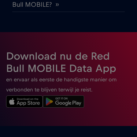
Bull MOBILE? ››
Buenos Aires
€
,-/GB
Bulgaria
€2
,-/GB
Burgas
€2
,-/GB
Download nu de Red
Cairns
€
,-/GB
Bull MOBILE Data App
en ervaar als eerste de handigste manier om
Canada
€4
,-/GB
verbonden te blijven terwijl je reist.
Canada - Noord-Amerika Voetbal 2026
€1
,-/GB
Cancun
€
,-/GB