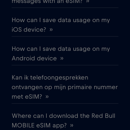
messages with an eSIM? ››
Australia
€4
,-/GB
How can I save data usage on my
Austria
€2
,-/GB
iOS device? ››
Azerbaijan
€8
,-/GB
How can I save data usage on my
Android device ››
Bangkok
€
,-/GB
Kan ik telefoongesprekken
Bangladesh
€4
,-/GB
ontvangen op mijn primaire nummer
met eSIM? ››
Barcelona
€3
,-/GB
Where can I download the Red Bull
Beijing
€
,-/GB
MOBILE eSIM app? ››